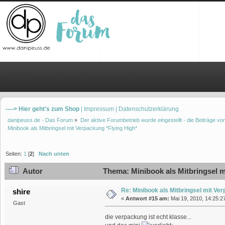
Übersicht
Hilfe
Einloggen
Registrieren
----> Hier geht's zum Shop
| Impressum
| Datenschutzerklärung
danipeuss.de - Das Forum
»
Der aktive Forumbetrieb wurde eingestellt - die Beiträge 
Minibook als Mitbringsel mit Verpackung *Flying High*
Seiten:
1
[
2
]
Nach unten
Autor
Thema: Minibook als Mitbringsel m
Re: Minibook als Mitbringsel mit Ve
shire
«
Antwort #15 am:
Mai 19, 2010, 14:25:2
Gast
die verpackung ist echt klasse...