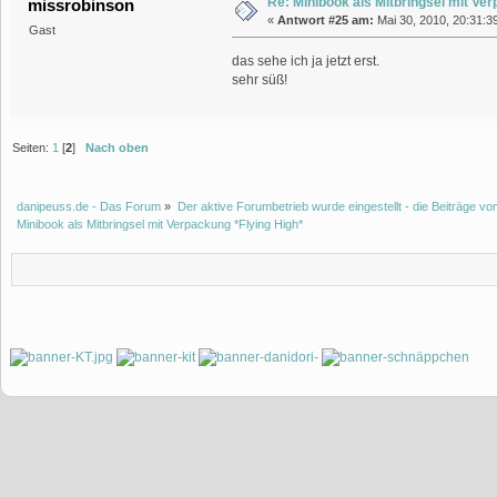
Re: Minibook als Mitbringsel mit Ve
missrobinson
«
Antwort #25 am:
Mai 30, 2010, 20:31:3
Gast
das sehe ich ja jetzt erst.
sehr süß!
Seiten:
1
[
2
]
Nach oben
danipeuss.de - Das Forum
»
Der aktive Forumbetrieb wurde eingestellt - die Beiträge 
Minibook als Mitbringsel mit Verpackung *Flying High*