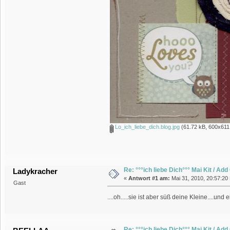
Lo_ich_liebe_dich.blog.jpg
(61.72 kB, 600x611
Re: °°°ich liebe Dich°°° Mai Kit / Ad
Ladykracher
«
Antwort #1 am:
Mai 31, 2010, 20:57:20
Gast
....oh.....sie ist aber süß deine Kleine....und
Re: °°°ich liebe Dich°°° Mai Kit / Ad