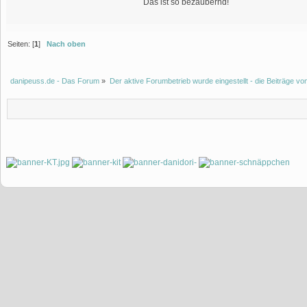
Das ist so bezaubernd!
Seiten: [
1
]
Nach oben
danipeuss.de - Das Forum
»
Der aktive Forumbetrieb wurde eingestellt - die Beiträge 