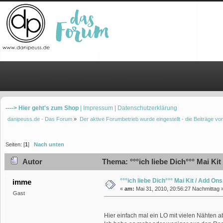
Übersicht
Hilfe
Einloggen
Registrieren
----> Hier geht's zum Shop
| Impressum
| Datenschutzerklärung
danipeuss.de - Das Forum
»
Der aktive Forumbetrieb wurde eingestellt - die Beiträge 
Seiten: [
1
]
Nach unten
Autor
Thema: °°°ich liebe Dich°°° Mai Ki
°°°ich liebe Dich°°° Mai Kit / Add Ons
imme
«
am:
Mai 31, 2010, 20:56:27 Nachmittag 
Gast
Hier einfach mal ein LO mit vielen Nähten a