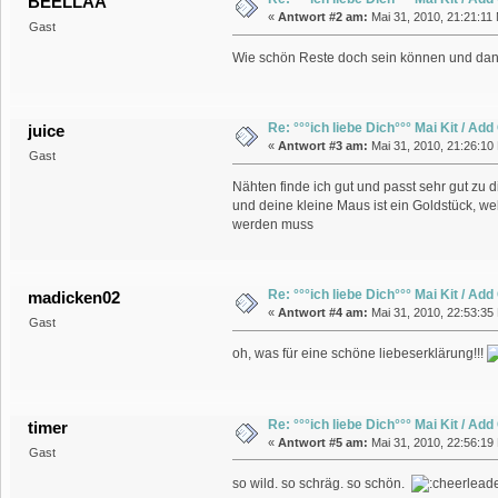
BEELLAA
«
Antwort #2 am:
Mai 31, 2010, 21:21:11
Gast
Wie schön Reste doch sein können und da
Re: °°°ich liebe Dich°°° Mai Kit / Ad
juice
«
Antwort #3 am:
Mai 31, 2010, 21:26:10
Gast
Nähten finde ich gut und passt sehr gut zu
und deine kleine Maus ist ein Goldstück, we
werden muss
Re: °°°ich liebe Dich°°° Mai Kit / Ad
madicken02
«
Antwort #4 am:
Mai 31, 2010, 22:53:35
Gast
oh, was für eine schöne liebeserklärung!!!
Re: °°°ich liebe Dich°°° Mai Kit / Ad
timer
«
Antwort #5 am:
Mai 31, 2010, 22:56:19
Gast
so wild. so schräg. so schön.