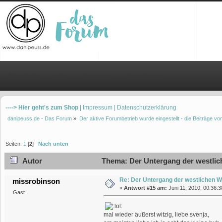
Übersicht
Hilfe
Einloggen
Registrieren
----> Hier geht's zum Shop
| Impressum
| Datenschutzerklärung
danipeuss.de - Das Forum
»
Der aktive Forumbetrieb wurde eingestellt - die Beiträge 
Seiten:
1
[
2
]
Nach unten
Autor
Thema: Der Untergang der westlic
Re: Der Untergang der westlichen W
missrobinson
«
Antwort #15 am:
Juni 11, 2010, 00:36:3
Gast
mal wieder äußerst witzig, liebe svenja,