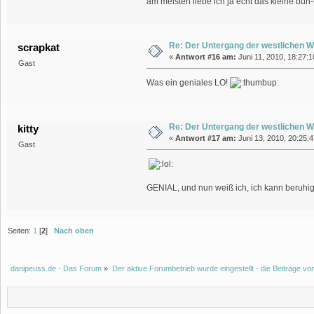
am meisten liebe ich ja echt das kleine b
Re: Der Untergang der westlichen W
scrapkat
«
Antwort #16 am:
Juni 11, 2010, 18:27:
Gast
Was ein geniales LO!
Re: Der Untergang der westlichen W
kitty
«
Antwort #17 am:
Juni 13, 2010, 20:25:
Gast
GENIAL, und nun weiß ich, ich kann beruh
Seiten:
1
[
2
]
Nach oben
danipeuss.de - Das Forum
»
Der aktive Forumbetrieb wurde eingestellt - die Beiträge 