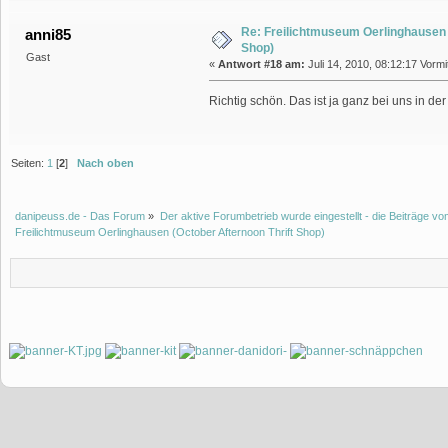
Re: Freilichtmuseum Oerlinghausen 
anni85
Shop)
Gast
«
Antwort #18 am:
Juli 14, 2010, 08:12:17 Vormi
Richtig schön. Das ist ja ganz bei uns in de
Seiten:
1
[
2
]
Nach oben
danipeuss.de - Das Forum
»
Der aktive Forumbetrieb wurde eingestellt - die Beiträge 
Freilichtmuseum Oerlinghausen (October Afternoon Thrift Shop)