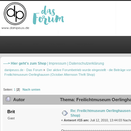
Übersicht
Hilfe
Einloggen
Registrieren
----> Hier geht's zum Shop
| Impressum
| Datenschutzerklärung
danipeuss.de - Das Forum
»
Der aktive Forumbetrieb wurde eingestellt - die Beiträge 
Freilichtmuseum Oerlinghausen (October Afternoon Thrift Shop)
Seiten:
1
[
2
]
Nach unten
Autor
Thema: Freilichtmuseum Oerlingha
Re: Freilichtmuseum Oerlinghausen 
Brit
Shop)
Gast
«
Antwort #15 am:
Juli 12, 2010, 13:44:03 Nach
Ooooooooooooooooooooooooooooooooo