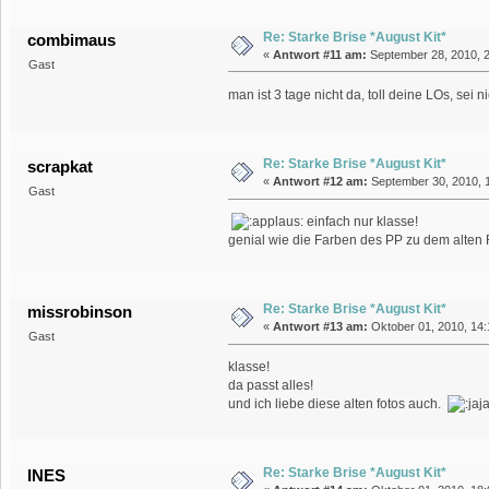
Re: Starke Brise *August Kit*
combimaus
«
Antwort #11 am:
September 28, 2010, 2
Gast
man ist 3 tage nicht da, toll deine LOs, sei
Re: Starke Brise *August Kit*
scrapkat
«
Antwort #12 am:
September 30, 2010, 1
Gast
einfach nur klasse!
genial wie die Farben des PP zu dem alten
Re: Starke Brise *August Kit*
missrobinson
«
Antwort #13 am:
Oktober 01, 2010, 14:
Gast
klasse!
da passt alles!
und ich liebe diese alten fotos auch.
Re: Starke Brise *August Kit*
INES