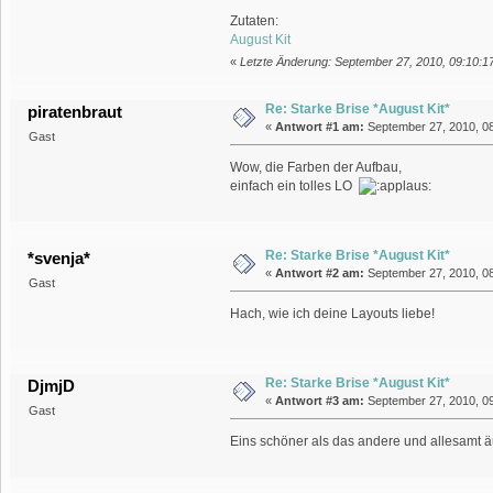
Zutaten:
August Kit
«
Letzte Änderung: September 27, 2010, 09:10:17
Re: Starke Brise *August Kit*
piratenbraut
«
Antwort #1 am:
September 27, 2010, 08
Gast
Wow, die Farben der Aufbau,
einfach ein tolles LO
Re: Starke Brise *August Kit*
*svenja*
«
Antwort #2 am:
September 27, 2010, 08
Gast
Hach, wie ich deine Layouts liebe!
Re: Starke Brise *August Kit*
DjmjD
«
Antwort #3 am:
September 27, 2010, 09
Gast
Eins schöner als das andere und allesamt äu