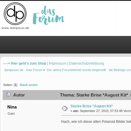
Übersicht
Hilfe
Einloggen
Registrieren
----> Hier geht's zum Shop
| Impressum
| Datenschutzerklärung
danipeuss.de - Das Forum
»
Der aktive Forumbetrieb wurde eingestellt - die Beiträge 
Seiten: [
1
]
Nach unten
Autor
Thema: Starke Brise *August Kit* 
Starke Brise *August Kit*
Nina
«
am:
September 27, 2010, 07:53:48 Vormi
Gast
Hach, wie ich diese alten Polaroid Bilder l