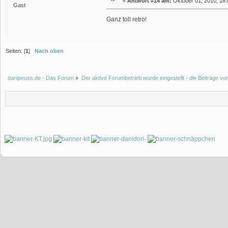
«
Antwort #14 am:
Oktober 01, 2010, 18:
Gast
Ganz toll retro!
Seiten: [
1
]
Nach oben
danipeuss.de - Das Forum
»
Der aktive Forumbetrieb wurde eingestellt - die Beiträge 