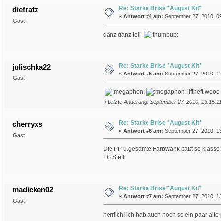
Re: Starke Brise *August Kit*
diefratz
«
Antwort #4 am:
September 27, 2010, 09
Gast
ganz ganz toll
Re: Starke Brise *August Kit*
julischka22
«
Antwort #5 am:
September 27, 2010, 12
Gast
liftheft wooo
«
Letzte Änderung: September 27, 2010, 13:15:11
Re: Starke Brise *August Kit*
cherryxs
«
Antwort #6 am:
September 27, 2010, 13
Gast
Die PP u.gesamte Farbwahk paßt so klasse 
LG Steffi
Re: Starke Brise *August Kit*
madicken02
«
Antwort #7 am:
September 27, 2010, 13
Gast
herrlich! ich hab auch noch so ein paar alte pola