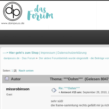
Übersicht
Hilfe
Einloggen
Registrieren
----> Hier geht's zum Shop
| Impressum
| Datenschutzerklärung
danipeuss.de - Das Forum
»
Der aktive Forumbetrieb wurde eingestellt - die Beiträge 
Seiten:
1
[
2
]
Nach unten
Autor
Thema: °°°Oohm°°° (Gelesen 8047
Re: °°°Oohm°°°
missrobinson
«
Antwort #15 am:
September 28, 2010, 2
Gast
sehr süß!
die frame-sammlung rechts gefällt mir ja richti