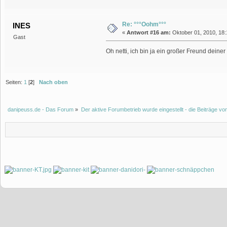
Re: °°°Oohm°°°
INES
«
Antwort #16 am:
Oktober 01, 2010, 18:
Gast
Oh netti, ich bin ja ein großer Freund dein
Seiten:
1
[
2
]
Nach oben
danipeuss.de - Das Forum
»
Der aktive Forumbetrieb wurde eingestellt - die Beiträge 