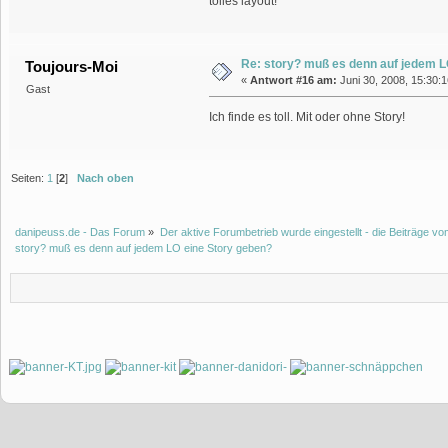
tolles layout!
Re: story? muß es denn auf jedem L
Toujours-Moi
«
Antwort #16 am:
Juni 30, 2008, 15:30:
Gast
Ich finde es toll. Mit oder ohne Story!
Seiten:
1
[
2
]
Nach oben
danipeuss.de - Das Forum
»
Der aktive Forumbetrieb wurde eingestellt - die Beiträge 
story? muß es denn auf jedem LO eine Story geben?