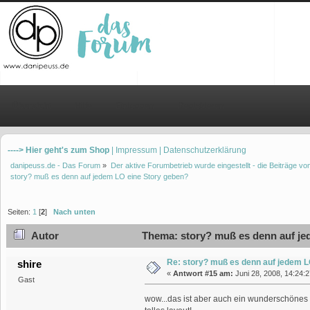
Übersicht
Hilfe
Einloggen
Registrieren
----> Hier geht's zum Shop
| Impressum
| Datenschutzerklärung
danipeuss.de - Das Forum
»
Der aktive Forumbetrieb wurde eingestellt - die Beiträge 
story? muß es denn auf jedem LO eine Story geben?
Seiten:
1
[
2
]
Nach unten
Autor
Thema: story? muß es denn auf je
Re: story? muß es denn auf jedem L
shire
«
Antwort #15 am:
Juni 28, 2008, 14:24:
Gast
wow...das ist aber auch ein wunderschönes fot