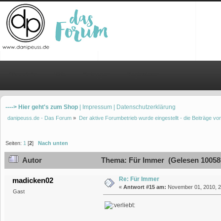
Übersicht
Hilfe
Einloggen
Registrieren
----> Hier geht's zum Shop
| Impressum
| Datenschutzerklärung
danipeuss.de - Das Forum
»
Der aktive Forumbetrieb wurde eingestellt - die Beiträge 
Seiten:
1
[
2
]
Nach unten
Autor
Thema: Für Immer (Gelesen 10058
Re: Für Immer
madicken02
«
Antwort #15 am:
November 01, 2010, 2
Gast