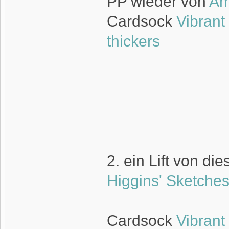
PP wieder von
Am
Cardsock
Vibran
thickers
2. ein Lift von d
Higgins' Sketche
Cardsock
Vibran