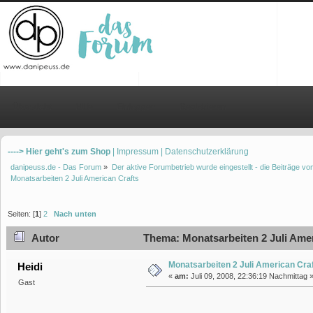
Übersicht
Hilfe
Einloggen
Registrieren
----> Hier geht's zum Shop
| Impressum
| Datenschutzerklärung
danipeuss.de - Das Forum
»
Der aktive Forumbetrieb wurde eingestellt - die Beiträge 
Monatsarbeiten 2 Juli American Crafts
Seiten: [
1
]
2
Nach unten
Autor
Thema: Monatsarbeiten 2 Juli Amer
Monatsarbeiten 2 Juli American Cra
Heidi
«
am:
Juli 09, 2008, 22:36:19 Nachmittag 
Gast