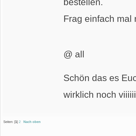
bestellen.
Frag einfach ma
@ all
Schön das es Euch
wirklich noch viiii
Seiten: [
1
]
2
Nach oben