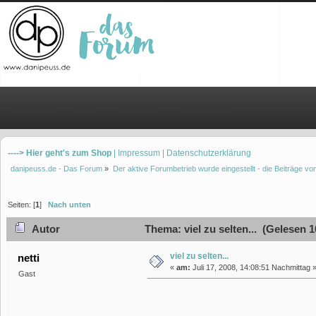
Übersicht
Hilfe
Einloggen
Registrieren
----> Hier geht's zum Shop
| Impressum
| Datenschutzerklärung
danipeuss.de - Das Forum
»
Der aktive Forumbetrieb wurde eingestellt - die Beiträge 
Seiten: [
1
]
Nach unten
Autor
Thema: viel zu selten... (Gelesen 
viel zu selten...
netti
«
am:
Juli 17, 2008, 14:08:51 Nachmittag 
Gast