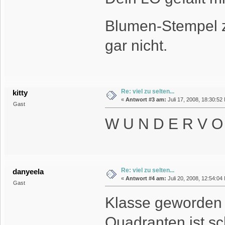
Blumen-Stempel z
gar nicht.
Re: viel zu selten...
kitty
«
Antwort #3 am:
Juli 17, 2008, 18:30:52
Gast
W U N D E R V O L
Re: viel zu selten...
danyeela
«
Antwort #4 am:
Juli 20, 2008, 12:54:04
Gast
Klasse geworden - 
Quadranten ist sc