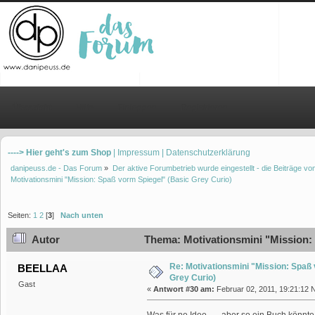
Übersicht
Hilfe
Einloggen
Registrieren
----> Hier geht's zum Shop
| Impressum
| Datenschutzerklärung
danipeuss.de - Das Forum
»
Der aktive Forumbetrieb wurde eingestellt - die Beiträge 
Motivationsmini "Mission: Spaß vorm Spiegel" (Basic Grey Curio)
Seiten:
1
2
[
3
]
Nach unten
Autor
Thema: Motivationsmini "Mission: 
Re: Motivationsmini "Mission: Spaß
BEELLAA
Grey Curio)
Gast
«
Antwort #30 am:
Februar 02, 2011, 19:21:12 
Was für ne Idee.......aber so ein Buch kön