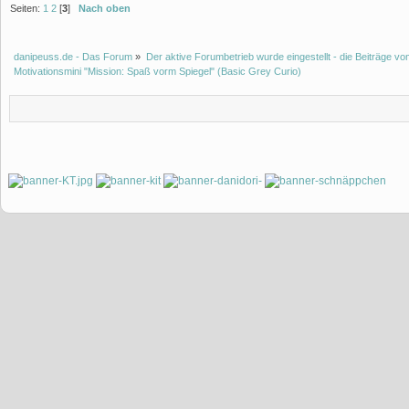
Seiten:
1
2
[
3
]
Nach oben
danipeuss.de - Das Forum
»
Der aktive Forumbetrieb wurde eingestellt - die Beiträge 
Motivationsmini "Mission: Spaß vorm Spiegel" (Basic Grey Curio)