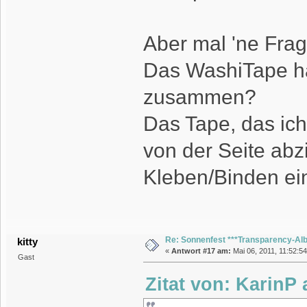
Aber mal 'ne Frag
Das WashiTape häl
zusammen?
Das Tape, das ich
von der Seite abz
Kleben/Binden ein
Re: Sonnenfest ***Transparency-Al
kitty
«
Antwort #17 am:
Mai 06, 2011, 11:52:54
Gast
Zitat von: KarinP 