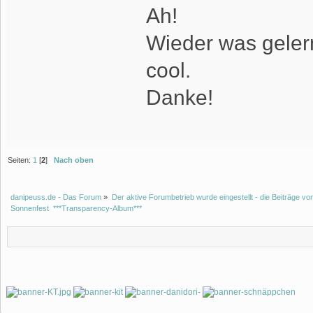
Ah!
Wieder was gelern
cool.
Danke!
Seiten:
1
[
2
]
Nach oben
danipeuss.de - Das Forum
»
Der aktive Forumbetrieb wurde eingestellt - die Beiträge 
Sonnenfest  ***Transparency-Album***