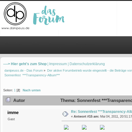
Übersicht
Hilfe
Einloggen
Registrieren
----> Hier geht's zum Shop
| Impressum
| Datenschutzerklärung
danipeuss.de - Das Forum
»
Der aktive Forumbetrieb wurde eingestellt - die Beiträge 
Sonnenfest  ***Transparency-Album***
Seiten:
1
[
2
]
Nach unten
Autor
Thema: Sonnenfest ***Transparenc
Re: Sonnenfest ***Transparency-Al
imme
«
Antwort #15 am:
Mai 04, 2011, 20:51:1
Gast