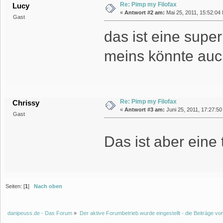
Re: Pimp my Filofax
Lucy
«
Antwort #2 am:
Mai 25, 2011, 15:52:04
Gast
das ist eine supe
meins könnte auc
Re: Pimp my Filofax
Chrissy
«
Antwort #3 am:
Juni 25, 2011, 17:27:50
Gast
Das ist aber eine 
Seiten: [
1
]
Nach oben
danipeuss.de - Das Forum
»
Der aktive Forumbetrieb wurde eingestellt - die Beiträge 