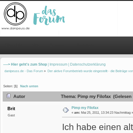
Übersicht
Hilfe
Einloggen
Registrieren
----> Hier geht's zum Shop
| Impressum
| Datenschutzerklärung
danipeuss.de - Das Forum
»
Der aktive Forumbetrieb wurde eingestellt - die Beiträge 
Seiten: [
1
]
Nach unten
Autor
Thema: Pimp my Filofax (Gelesen 
Pimp my Filofax
Brit
«
am:
Mai 25, 2011, 13:34:23 Nachmittag 
Gast
Ich habe einen al