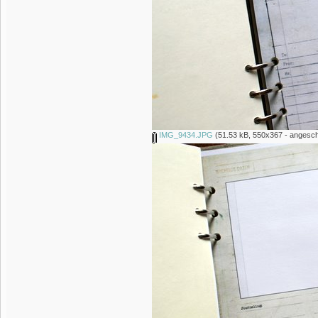
IMG_9434.JPG
(51.53 kB, 550x367 - angesch