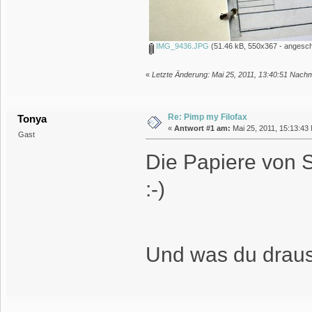
IMG_9436.JPG
(51.46 kB, 550x367 - angesch
«
Letzte Änderung: Mai 25, 2011, 13:40:51 Nachmi
Re: Pimp my Filofax
Tonya
«
Antwort #1 am:
Mai 25, 2011, 15:13:43
Gast
Die Papiere von S
:-)
Und was du draus