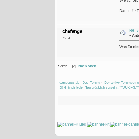
Wie schön, 
Danke für
Re: 3
chefengel
«
Ant
Gast
Was für ein
Seiten:
1
[
2
]
Nach oben
danipeuss.de - Das Forum
»
Der aktive Forumbetrie
30 Gründe jeden Tag glücklich zu sein...°°°JUKI-Kit°°