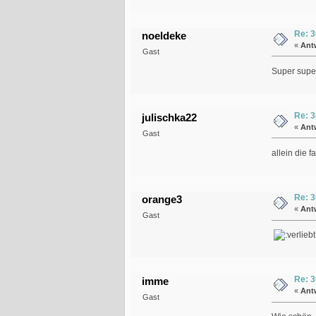
Re: 3
noeldeke
«
Ant
Gast
Super super
Re: 3
julischka22
«
Ant
Gast
allein die f
Re: 3
orange3
«
Ant
Gast
Re: 3
imme
«
Ant
Gast