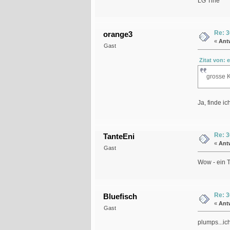
LG Tine
Re: 3
orange3
«
Ant
Gast
Zitat von: 
grosse Kl
Ja, finde i
Re: 3
TanteEni
«
Ant
Gast
Wow - ein T
Re: 3
Bluefisch
«
Ant
Gast
plumps...ic