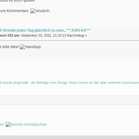
dass es Euch gefällt!
 Eure Kommentare
0 Gründe jeden Tag glücklich zu sein...°°°JUKI-Kit°°°
wort #23 am:
September 02, 2011, 21:22:13 Nachmittag »
e tolle Idee!
b wurde eingestellt - die Beiträge vom Design Team kannst du hier aber weiterhin anschauen
°