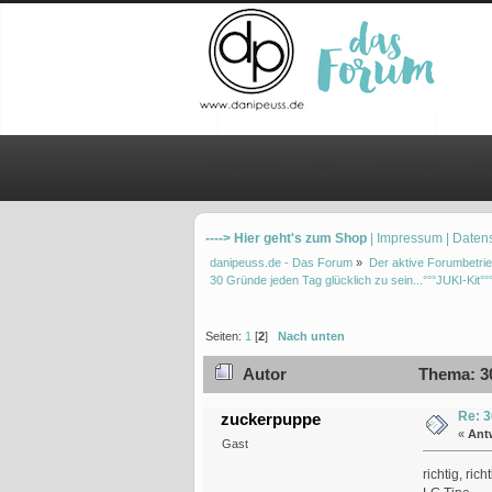
Übersicht
Hilfe
Einloggen
Re
----> Hier geht's zum Shop
| Impressum
| Daten
danipeuss.de - Das Forum
»
Der aktive Forumbetrie
30 Gründe jeden Tag glücklich zu sein...°°°JUKI-Kit°°
Seiten:
1
[
2
]
Nach unten
Autor
Thema: 30
Re: 3
zuckerpuppe
«
Ant
Gast
richtig, r