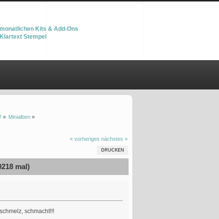
monatlichen Kits & Add-Ons
Klartext Stempel
!
»
Minialben
»
« vorheriges
nächstes »
DRUCKEN
0218 mal)
chmelz, schmacht!!!