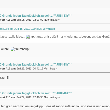
0 Gründe jeden Tag glücklich zu sein...°°°JUKI-Kit°°°
wort #16 am:
Juli 18, 2011, 22:03:09 Nachmittag »
erna1de am Juli 15, 2011, 11:48:05 Vormittag
asse...tolle Idee....
....mir gefällt mal wieder ganz besonders das Genäht
ch auch!!
0 Gründe jeden Tag glücklich zu sein...°°°JUKI-Kit°°°
wort #17 am:
Juli 27, 2011, 00:41:12 Vormittag »
raum!!!
0 Gründe jeden Tag glücklich zu sein...°°°JUKI-Kit°°°
wort #18 am:
Juli 27, 2011, 12:40:33 Nachmittag »
h bin grad nach hinten umgekippt....das ist soooo süß und toll und klasse und wund