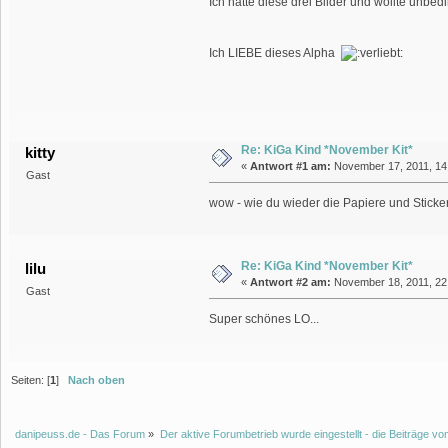
Ich hatte diese drei Bilder und wollte unbed
Ich LIEBE dieses Alpha
Re: KiGa Kind *November Kit*
kitty
«
Antwort #1 am:
November 17, 2011, 14
Gast
wow - wie du wieder die Papiere und Sticker 
Re: KiGa Kind *November Kit*
lilu
«
Antwort #2 am:
November 18, 2011, 22
Gast
Super schönes LO...
Seiten: [
1
]
Nach oben
danipeuss.de - Das Forum
»
Der aktive Forumbetrieb wurde eingestellt - die Beiträge 