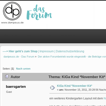
Übersicht
Hilfe
Einloggen
Registrieren
----> Hier geht's zum Shop
| Impressum
| Datenschutzerklärung
danipeuss.de - Das Forum
»
Der aktive Forumbetrieb wurde eingestellt - die Beiträge 
Seiten: [
1
]
Nach unten
Autor
Thema: KiGa Kind *November Kit* 
KiGa Kind *November Kit*
baersgarten
«
am:
November 15, 2011, 20:28:56 Nachm
Gast
ein weiteres Kindergarten Layout mit dem
N