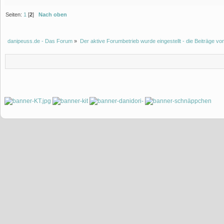
Seiten:
1
[
2
]
Nach oben
danipeuss.de - Das Forum
»
Der aktive Forumbetrieb wurde eingestellt - die Beiträge 