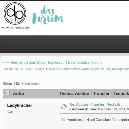
Übersicht
Hilfe
Einloggen
Registrieren
----> Hier geht's zum Shop
| Impressum
| Datenschutzerklärung
danipeuss.de - Das Forum
»
Der aktive Forumbetrieb wurde eingestellt - die Beiträge 
Seiten:
1
[
2
]
Nach unten
Autor
Thema: Aceton - Transfer - Techni
Re: Aceton - Transfer - Technik
Ladykracher
«
Antwort #15 am:
November 29, 2011, 07
Gast
..ich werde es jetzt auf Cardstock "transfer