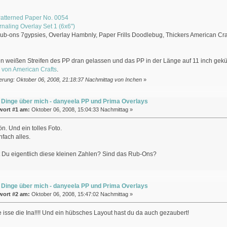
atterned Paper No. 0054
rnaling Overlay Set 1 (6x6")
b-ons 7gypsies, Overlay Hambnly, Paper Frills Doodlebug, Thickers American Cra
n weißen Streifen des PP dran gelassen und das PP in der Länge auf 11 inch gekü
 von American Crafts
.
erung: Oktober 06, 2008, 21:18:37 Nachmittag von Inchen
»
 Dinge über mich - danyeela PP und Prima Overlays
wort #1 am:
Oktober 06, 2008, 15:04:33 Nachmittag »
ön. Und ein tolles Foto.
nfach alles.
 Du eigentlich diese kleinen Zahlen? Sind das Rub-Ons?
 Dinge über mich - danyeela PP und Prima Overlays
wort #2 am:
Oktober 06, 2008, 15:47:02 Nachmittag »
isse die Ina!!!! Und ein hübsches Layout hast du da auch gezaubert!