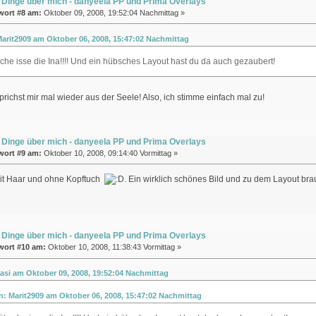
 Dinge über mich - danyeela PP und Prima Overlays
wort #8 am:
Oktober 09, 2008, 19:52:04 Nachmittag »
Marit2909 am Oktober 06, 2008, 15:47:02 Nachmittag
he isse die Ina!!!! Und ein hübsches Layout hast du da auch gezaubert!
sprichst mir mal wieder aus der Seele! Also, ich stimme einfach mal zu!
 Dinge über mich - danyeela PP und Prima Overlays
wort #9 am:
Oktober 10, 2008, 09:14:40 Vormittag »
it Haar und ohne Kopftuch
. Ein wirklich schönes Bild und zu dem Layout bra
 Dinge über mich - danyeela PP und Prima Overlays
wort #10 am:
Oktober 10, 2008, 11:38:43 Vormittag »
casi am Oktober 09, 2008, 19:52:04 Nachmittag
on: Marit2909 am Oktober 06, 2008, 15:47:02 Nachmittag