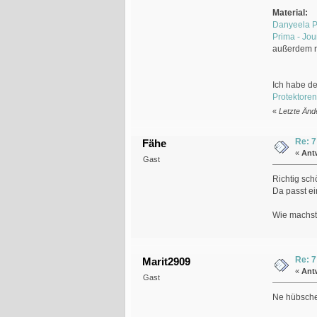
Material:
Danyeela P
Prima - Jou
außerdem ru
Ich habe de
Protektoren
«
Letzte Änd
Re: 7
Fähe
«
Ant
Gast
Richtig sch
Da passt ei
Wie machst
Re: 7
Marit2909
«
Ant
Gast
Ne hübsche 