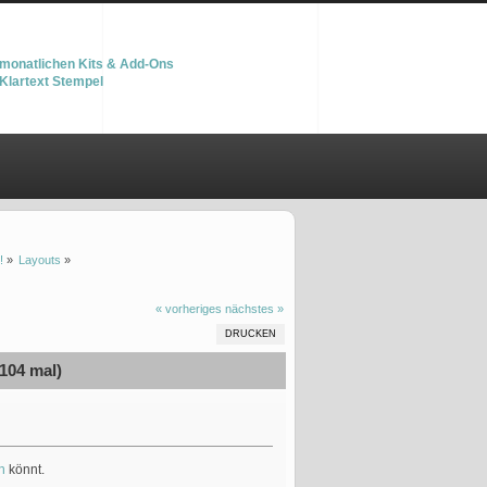
monatlichen Kits & Add-Ons
Klartext Stempel
!
»
Layouts
»
« vorheriges
nächstes »
DRUCKEN
104 mal)
n
könnt.