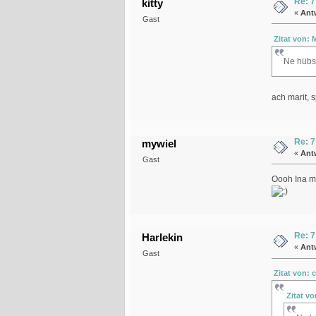
Re: 7
kitty
«
Ant
Gast
Zitat von: 
Ne hübsc
ach marit, 
Re: 7
mywiel
«
Ant
Gast
Oooh Ina m
Re: 7
Harlekin
«
Ant
Gast
Zitat von: 
Zitat v