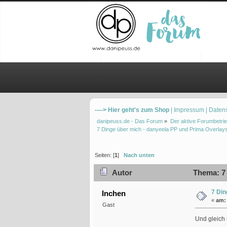
Übersicht
Hilfe
Einloggen
Re
----> Hier geht's zum Shop
| Impressum
| Daten
danipeuss.de - Das Forum
»
Der aktive Forumbetrie
7 Dinge über mich - danyeela PP und Prima Overlay
Seiten: [
1
]
Nach unten
Autor
Thema: 7 
7 Din
Inchen
«
am:
Gast
Und gleich 