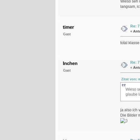
Wieso seh i
langsam, ic
Re: 7
timer
«
Ant
Gast
total klass
Re: 7
Inchen
«
Ant
Gast
Zitat von: 
Wieso se
glaube 
ja also ich
Die Bilder 