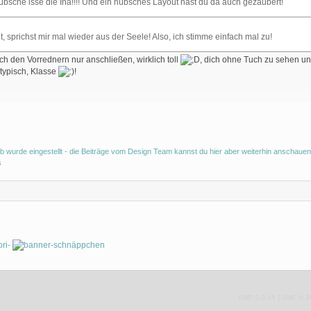
übsche isse die Ina!!!! Und ein hübsches Layout hast du da auch gezaubert!
t, sprichst mir mal wieder aus der Seele! Also, ich stimme einfach mal zu!
ch den Vorrednern nur anschließen, wirklich toll
, dich ohne Tuch zu sehen u
typisch, Klasse
!
b wurde eingestellt - die Beiträge vom Design Team kannst du hier aber weiterhin anschauen
s
|
SMF 2.0.15
SMF © 2