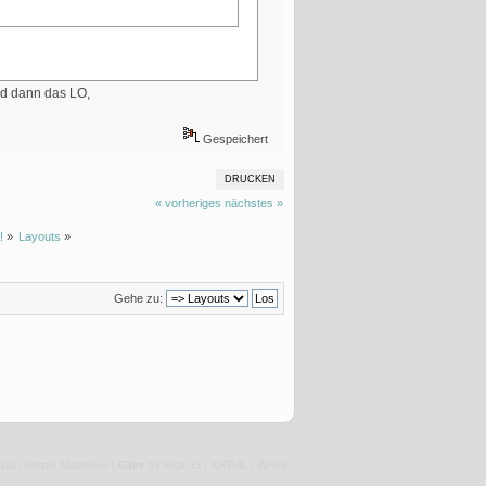
nd dann das LO,
Gespeichert
DRUCKEN
« vorheriges
nächstes »
!
»
Layouts
»
Gehe zu:
,
016
Simple Machines
|
Cake
by Mick. G |
XHTML
|
WAP2