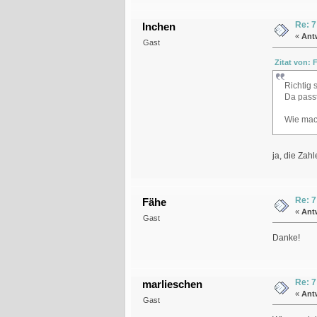
Re: 7
Inchen
«
Ant
Gast
Zitat von: 
Richtig 
Da passt
Wie mac
ja, die Zah
Re: 7
Fähe
«
Ant
Gast
Danke!
Re: 7
marlieschen
«
Ant
Gast