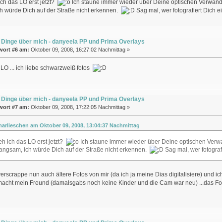
ch das LO erst jetzt?
Ich staune immer wieder über Deine optischen Verwand
h würde Dich auf der Straße nicht erkennen.
Sag mal, wer fotografiert Dich 
 Dinge über mich - danyeela PP und Prima Overlays
wort #6 am:
Oktober 09, 2008, 16:27:02 Nachmittag »
e LO ... ich liebe schwarzweiß fotos
 Dinge über mich - danyeela PP und Prima Overlays
wort #7 am:
Oktober 09, 2008, 17:22:05 Nachmittag »
marlieschen am Oktober 09, 2008, 13:04:37 Nachmittag
h ich das LO erst jetzt?
Ich staune immer wieder über Deine optischen Verw
langsam, ich würde Dich auf der Straße nicht erkennen.
Sag mal, wer fotograf
 verscrappe nun auch ältere Fotos von mir (da ich ja meine Dias digitalisiere) und i
macht mein Freund (damalsgabs noch keine Kinder und die Cam war neu) ...das Fot