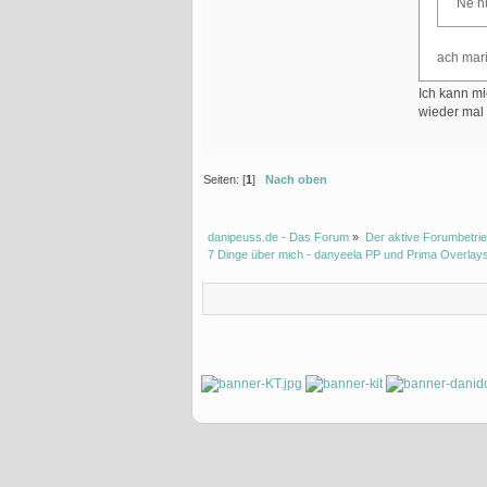
Ne h
ach mari
Ich kann mi
wieder mal 
Seiten: [
1
]
Nach oben
danipeuss.de - Das Forum
»
Der aktive Forumbetrie
7 Dinge über mich - danyeela PP und Prima Overlay