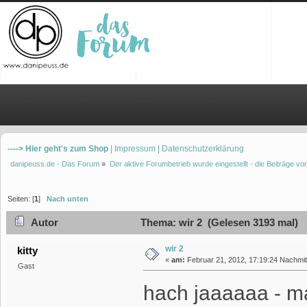
Übersicht
Hilfe
Einloggen
Registrieren
----> Hier geht's zum Shop
| Impressum
| Datenschutzerklärung
danipeuss.de - Das Forum
»
Der aktive Forumbetrieb wurde eingestellt - die Beiträge 
Seiten: [
1
]
Nach unten
Autor
Thema: wir 2 (Gelesen 3193 mal)
wir 2
kitty
«
am:
Februar 21, 2012, 17:19:24 Nachmit
Gast
hach jaaaaaa - m