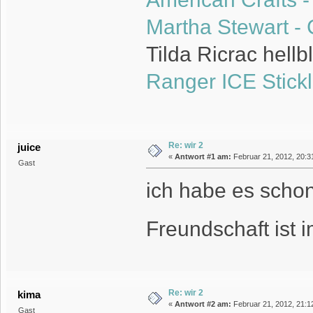
Martha Stewart - C
Tilda Ricrac hellb
Ranger ICE Stickle
Re: wir 2
juice
«
Antwort #1 am:
Februar 21, 2012, 20:3
Gast
ich habe es scho
Freundschaft ist 
Re: wir 2
kima
«
Antwort #2 am:
Februar 21, 2012, 21:1
Gast