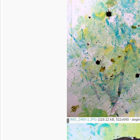
IMG_2465-1.JPG
(119.12 kB, 511x640 - ange