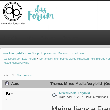
Übersicht
Hilfe
Einloggen
Registrieren
----> Hier geht's zum Shop
| Impressum
| Datenschutzerklärung
danipeuss.de - Das Forum
»
Der aktive Forumbetrieb wurde eingestellt - die Beiträge 
Mixed Media Acrylbild
Seiten: [
1
]
Nach unten
Autor
Thema: Mixed Media Acrylbild (Ge
Mixed Media Acrylbild
Brit
«
am:
April 24, 2012, 11:13:56 Vormittag »
Gast
Meine liebste Fr