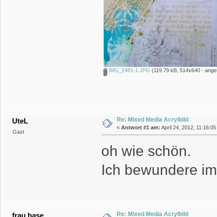
IMG_2481-1.JPG
(119.79 kB, 514x640 - ange
Re: Mixed Media Acrylbild
UteL
«
Antwort #1 am:
April 24, 2012, 11:16:05
Gast
oh wie schön.
Ich bewundere imm
Re: Mixed Media Acrylbild
frau hase