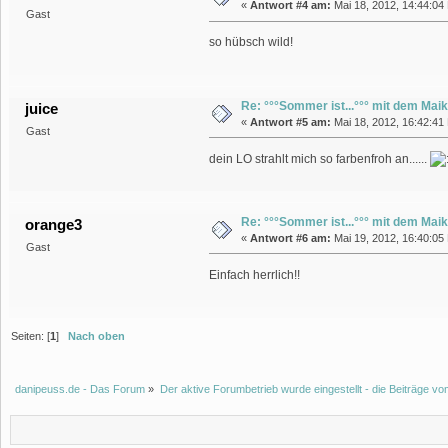
«
Antwort #4 am:
Mai 18, 2012, 14:44:04
Gast
so hübsch wild!
Re: °°°Sommer ist...°°° mit dem Maik
juice
«
Antwort #5 am:
Mai 18, 2012, 16:42:41
Gast
dein LO strahlt mich so farbenfroh an......
Re: °°°Sommer ist...°°° mit dem Maik
orange3
«
Antwort #6 am:
Mai 19, 2012, 16:40:05
Gast
Einfach herrlich!!
Seiten: [
1
]
Nach oben
danipeuss.de - Das Forum
»
Der aktive Forumbetrieb wurde eingestellt - die Beiträge 