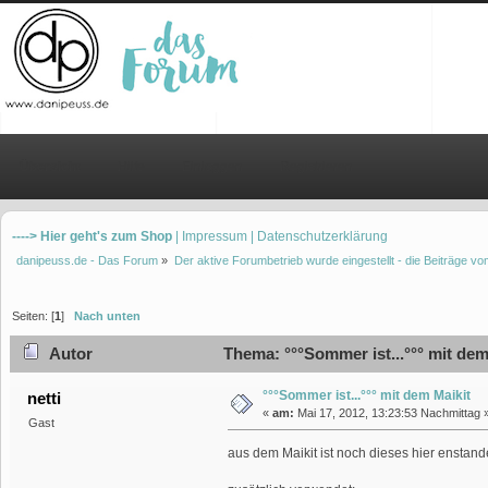
Übersicht
Hilfe
Einloggen
Registrieren
----> Hier geht's zum Shop
| Impressum
| Datenschutzerklärung
danipeuss.de - Das Forum
»
Der aktive Forumbetrieb wurde eingestellt - die Beiträge 
Seiten: [
1
]
Nach unten
Autor
Thema: °°°Sommer ist...°°° mit dem
°°°Sommer ist...°°° mit dem Maikit
netti
«
am:
Mai 17, 2012, 13:23:53 Nachmittag 
Gast
aus dem Maikit ist noch dieses hier enstand