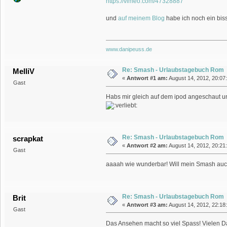
https://vimeo.com/47328887
und
auf meinem Blog
habe ich noch ein bi
www.danipeuss.de
Re: Smash - Urlaubstagebuch Rom
MelliV
«
Antwort #1 am:
August 14, 2012, 20:07
Gast
Habs mir gleich auf dem ipod angeschaut u
Re: Smash - Urlaubstagebuch Rom
scrapkat
«
Antwort #2 am:
August 14, 2012, 20:21
Gast
aaaah wie wunderbar! Will mein Smash auch
Re: Smash - Urlaubstagebuch Rom
Brit
«
Antwort #3 am:
August 14, 2012, 22:18
Gast
Das Ansehen macht so viel Spass! Vielen Da