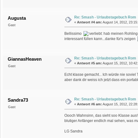
Re: Smash - Urlaubstagebuch Rom
Augusta
«
Antwort #4 am:
August 14, 2012, 23:15
Gast
Bellissimo
hab meinen Rohling f
interessant füllen kann...danke für's zeigen
Re: Smash - Urlaubstagebuch Rom
GiannasHeaven
«
Antwort #5 am:
August 15, 2012, 10:42:
Gast
Echt klasse gemacht... Ich würde nie soviel
aber dank dir weiss ich jetzt dass ein port
Re: Smash - Urlaubstagebuch Rom
Sandra73
«
Antwort #6 am:
August 15, 2012, 22:28
Gast
Oooch Wahnsinn, das sieht soo Klasse aus
blutiger Anfänger endlich mal sehen, was m
LG Sandra