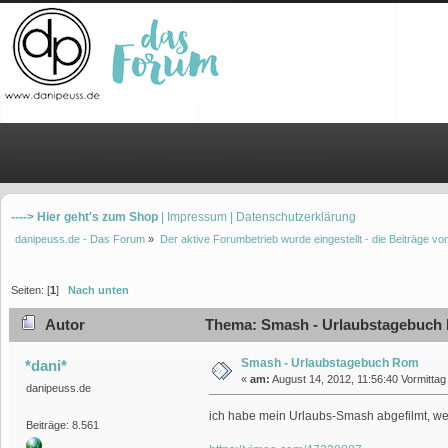
Übersicht
Hilfe
Einloggen
Registrieren
----> Hier geht's zum Shop
| Impressum
| Datenschutzerklärung
danipeuss.de - Das Forum
»
Der aktive Forumbetrieb wurde eingestellt - die Beiträge 
Seiten: [
1
]
Nach unten
Autor
Thema: Smash - Urlaubstagebuch 
Smash - Urlaubstagebuch Rom
*dani*
«
am:
August 14, 2012, 11:56:40 Vormittag
danipeuss.de
ich habe mein Urlaubs-Smash abgefilmt, wen
Beiträge: 8.561