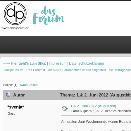
Übersicht
Hilfe
Einloggen
Registrieren
----> Hier geht's zum Shop
| Impressum
| Datenschutzerklärung
danipeuss.de - Das Forum
»
Der aktive Forumbetrieb wurde eingestellt - die Beiträge 
Seiten: [
1
]
Nach unten
Autor
Thema: 1.& 2. Juni 2012 (Augustkit
1.& 2. Juni 2012 (Augustkit)
*svenja*
«
am:
August 07, 2012, 19:43:24 Nachmitt
Gast
Am ersten Juni-Wochenende waren Beate und 