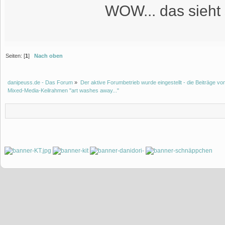
WOW... das sieht 
Seiten: [
1
]
Nach oben
danipeuss.de - Das Forum
»
Der aktive Forumbetrieb wurde eingestellt - die Beiträge 
Mixed-Media-Keilrahmen "art washes away..."