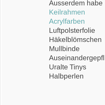
Ausserdem habe i
Keilrahmen
Acrylfarben
Luftpolsterfolie
Häkelblömschen
Mullbinde
Auseinandergepf
Uralte Tinys
Halbperlen