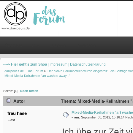
Übersicht
Hilfe
Einloggen
Registrieren
----> Hier geht's zum Shop
| Impressum
| Datenschutzerklärung
danipeuss.de - Das Forum
»
Der aktive Forumbetrieb wurde eingestellt - die Beiträge 
Mixed-Media-Keilrahmen "art washes away..."
Seiten: [
1
]
Nach unten
Autor
Thema: Mixed-Media-Keilrahmen "a
Mixed-Media-Keilrahmen "art washes
frau hase
«
am:
September 05, 2012, 15:16:14 Nach
Gast
Ich übe zur Zeit 