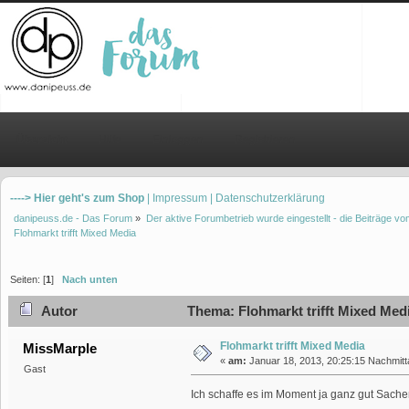
Übersicht
Hilfe
Einloggen
Registrieren
----> Hier geht's zum Shop
| Impressum
| Datenschutzerklärung
danipeuss.de - Das Forum
»
Der aktive Forumbetrieb wurde eingestellt - die Beiträge 
Flohmarkt trifft Mixed Media
Seiten: [
1
]
Nach unten
Autor
Thema: Flohmarkt trifft Mixed Med
Flohmarkt trifft Mixed Media
MissMarple
«
am:
Januar 18, 2013, 20:25:15 Nachmitt
Gast
Ich schaffe es im Moment ja ganz gut Sach