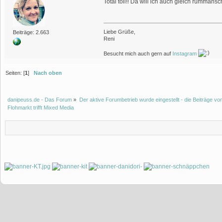
Total toll!! Da will ich auch gleich rummans
Liebe Grüße,
Beiträge: 2.663
Reni
Besucht mich auch gern auf
Instagram
Seiten: [
1
]
Nach oben
danipeuss.de - Das Forum
»
Der aktive Forumbetrieb wurde eingestellt - die Beiträge 
Flohmarkt trifft Mixed Media