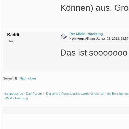
Können) aus. Groß
Re: MMM - Nachtrag
Kaddi
«
Antwort #5 am:
Januar 25, 2013, 15:52
Gast
Das ist sooooooo
Seiten: [
1
]
Nach oben
danipeuss.de - Das Forum
»
Der aktive Forumbetrieb wurde eingestellt - die Beiträge 
MMM - Nachtrag