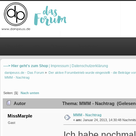
Übersicht
Hilfe
Einloggen
Registrieren
----> Hier geht's zum Shop
| Impressum
| Datenschutzerklärung
danipeuss.de - Das Forum
»
Der aktive Forumbetrieb wurde eingestellt - die Beiträge 
MMM - Nachtrag
Seiten: [
1
]
Nach unten
Autor
Thema: MMM - Nachtrag (Gelesen 
MMM - Nachtrag
MissMarple
«
am:
Januar 24, 2013, 14:30:48 Nachmitt
Gast
Ich habe nochmal 