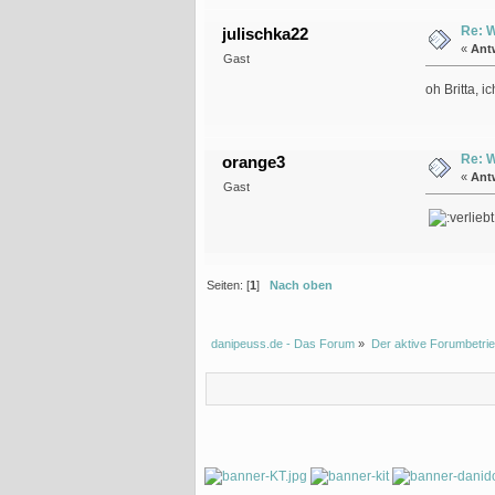
Re: 
julischka22
«
Ant
Gast
oh Britta, i
Re: 
orange3
«
Ant
Gast
Seiten: [
1
]
Nach oben
danipeuss.de - Das Forum
»
Der aktive Forumbetrie