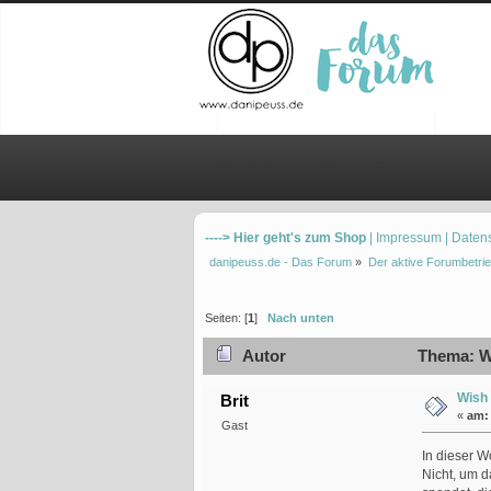
Übersicht
Hilfe
Einloggen
Re
----> Hier geht's zum Shop
| Impressum
| Daten
danipeuss.de - Das Forum
»
Der aktive Forumbetrie
Seiten: [
1
]
Nach unten
Autor
Thema: W
Wish
Brit
«
am:
Gast
In dieser W
Nicht, um d