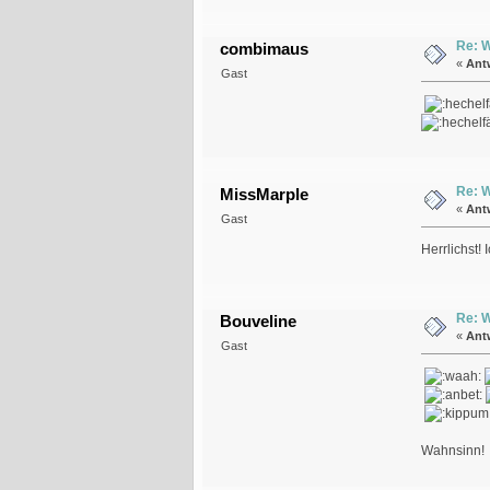
Re: 
combimaus
«
Ant
Gast
Re: 
MissMarple
«
Ant
Gast
Herrlichst!
Re: 
Bouveline
«
Ant
Gast
Wahnsinn!