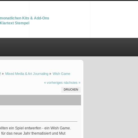
monatlichen Kits & Add-Ons
Klartext Stempel
!
»
Mixed Media & Art Journaling
»
Wish Game 
« vorheriges
nächstes »
DRUCKEN
lten ein Spiel entwerfen - ein Wish Game.
e für das neue Jahr thematisiert und Mut