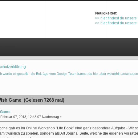
Neuigkeiten:
>> hier findest du unsere
>> hier findest du unsere
gistrieren
schutzerklärung
b wurde eingestellt - die Beiträge vom Design Team kannst du hier aber weiterhin anschauen
ish Game (Gelesen 7268 mal)
 Game
Februar 07, 2013, 12:48:07 Nachmittag »
oche gab es im Online Workshop "Life Book" eine ganz besondere Aufgabe - Wir sol
amit wirklich zu spielen, sondern als Art Journal Seite, welche die eigenen Vorsätz