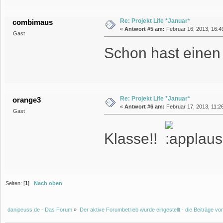
Re: Projekt Life *Januar*
combimaus
«
Antwort #5 am:
Februar 16, 2013, 16:4
Gast
Schon hast einen M
Re: Projekt Life *Januar*
orange3
«
Antwort #6 am:
Februar 17, 2013, 11:26
Gast
Klasse!!
Seiten: [
1
]
Nach oben
danipeuss.de - Das Forum
»
Der aktive Forumbetrieb wurde eingestellt - die Beiträge 