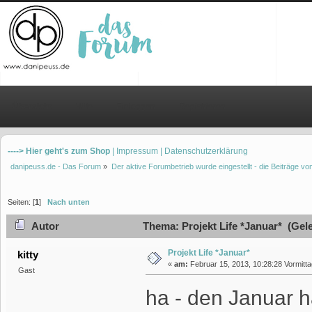
Übersicht
Hilfe
Einloggen
Registrieren
----> Hier geht's zum Shop
| Impressum
| Datenschutzerklärung
danipeuss.de - Das Forum
»
Der aktive Forumbetrieb wurde eingestellt - die Beiträge 
Seiten: [
1
]
Nach unten
Autor
Thema: Projekt Life *Januar* (Gel
Projekt Life *Januar*
kitty
«
am:
Februar 15, 2013, 10:28:28 Vormitta
Gast
ha - den Januar ha