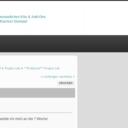
monatlichen Kits & Add-Ons
Klartext Stempel
!
»
Project Life
»
***6.Woche*** Project Life
« vorheriges
nächstes »
DRUCKEN
 setzte ich mich an die 7.Woche