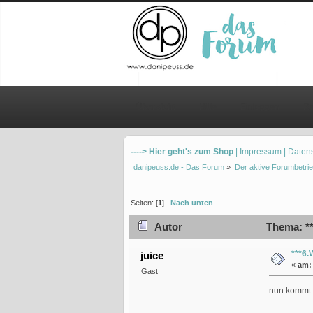
Übersicht
Hilfe
Einloggen
Re
----> Hier geht's zum Shop
| Impressum
| Daten
danipeuss.de - Das Forum
»
Der aktive Forumbetrie
Seiten: [
1
]
Nach unten
Autor
Thema: **
***6.
juice
«
am:
Gast
nun kommt d