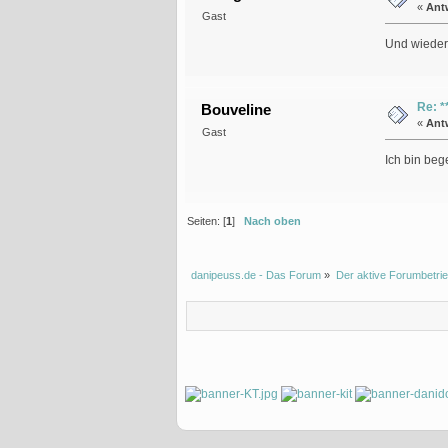
«
Ant
Gast
Und wieder
Re: *
Bouveline
«
Ant
Gast
Ich bin beg
Seiten: [
1
]
Nach oben
danipeuss.de - Das Forum
»
Der aktive Forumbetrie