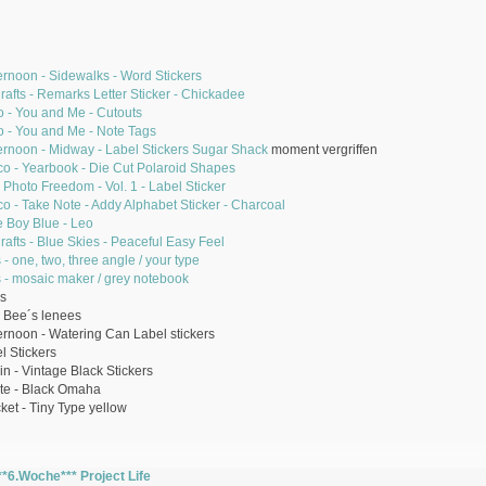
ernoon - Sidewalks - Word Stickers
afts - Remarks Letter Sticker - Chickadee
io - You and Me - Cutouts
io - You and Me - Note Tags
ernoon - Midway - Label Stickers Sugar Shack
moment vergriffen
co - Yearbook - Die Cut Polaroid Shapes
 Photo Freedom - Vol. 1 - Label Sticker
co - Take Note - Addy Alphabet Sticker - Charcoal
le Boy Blue - Leo
afts - Blue Skies - Peaceful Easy Feel
- one, two, three angle / your type
 - mosaic maker / grey notebook
s
 Bee´s lenees
ernoon - Watering Can Label stickers
 Stickers
n - Vintage Black Stickers
te - Black Omaha
et - Tiny Type yellow
**6.Woche*** Project Life