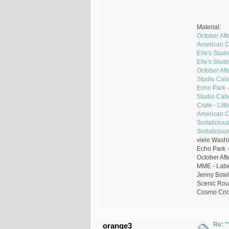
Material:
October Aft
American Cr
Elle's Stud
Elle's Stud
October Aft
Studio Cali
Echo Park -
Studio Cali
Crate - Litt
American Cr
Sodalicious 
Sodalicious
viele Washi
Echo Park -
October Aft
MME - Label
Jenny Bowli
Scenic Rou
Cosmo Crick
Re: *
orange3