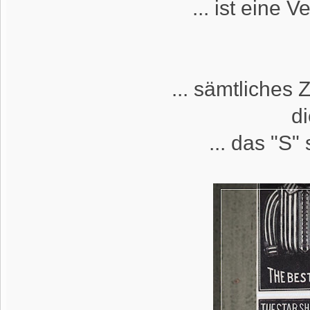
... ist eine 
... sämtliches
di
... das "S"