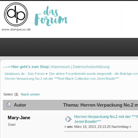
Übersicht
Hilfe
Einloggen
Registrieren
----> Hier geht's zum Shop
| Impressum
| Datenschutzerklärung
danipeuss.de - Das Forum
»
Der aktive Forumbetrieb wurde eingestellt - die Beiträge 
Herren-Verpackung No.2 mit der ***Red-Black-Collection von Jenni Bowlin***
Seiten: [
1
]
Nach unten
Autor
Thema: Herren-Verpackung No.2 mit
Herren-Verpackung No.2 mit der ***
Mary-Jane
Jenni Bowlin***
Gast
«
am:
März 15, 2013, 23:13:25 Nachmittag »