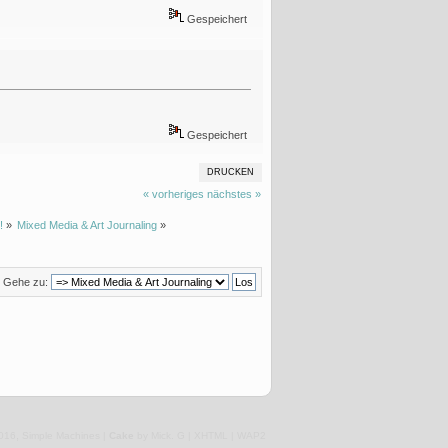
Gespeichert
Gespeichert
DRUCKEN
« vorheriges
nächstes »
!
»
Mixed Media & Art Journaling
»
Gehe zu:
,
016
Simple Machines
|
Cake
by Mick. G |
XHTML
|
WAP2