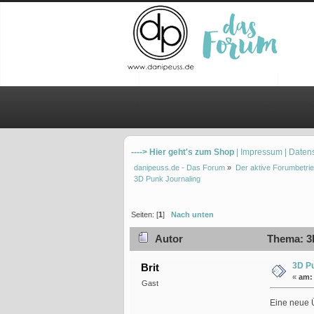
Übersicht
Hilfe
Einloggen
Re
----> Hier geht's zum Shop
| Impressum
| Daten
danipeuss.de - Das Forum
»
Der aktive Forumbetrie
3D Punk Journaling
Seiten: [
1
]
Nach unten
Autor
Thema: 3D
3D Pu
Brit
«
am:
Gast
Eine neue Ü