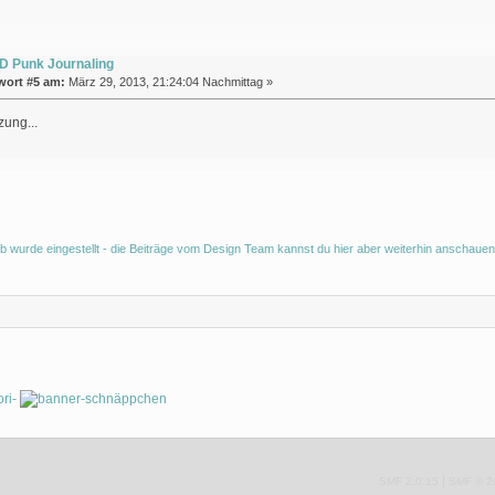
D Punk Journaling
wort #5 am:
März 29, 2013, 21:24:04 Nachmittag »
zung...
b wurde eingestellt - die Beiträge vom Design Team kannst du hier aber weiterhin anschauen
|
SMF 2.0.15
SMF © 2