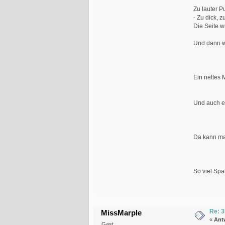
Zu lauter P
- Zu dick, 
Die Seite w
Und dann wu
Ein nettes 
Und auch ei
Da kann man
So viel Spa
Re: 3
MissMarple
«
Ant
Gast