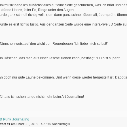
unkmusik habe ich zunächst alles auf eine Seite geschrieben, was ich blöd und hässl
zu dünne Haare, fetter Po, Ringe unter den Augen...
urde ganz schnell richtig voll:-), um dann ganz schnell übermalt, übersprüht, überm
rde es erst richtig lustig. Aus der ganzen Seite wurde eine interaktive 3D Seite z
Männchen weist auf den wichtigen Regenbogen "Ich liebe mich selbst!"
n Häschen, das man aus einer Tasche ziehen kann, bestätigt: "Du bist super!"
 doch nur gute Laune bekommen. Und wenn diese wieder hergestellt ist, klappt sic
ß hatte ich schon lange nicht mehr beim Art Journaling!
D Punk Journaling
wort #1 am:
März 21, 2013, 14:27:46 Nachmittag »