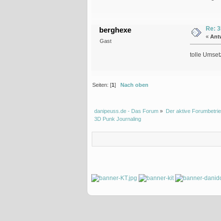
Re: 3
berghexe
«
Ant
Gast
tolle Umset
Seiten: [
1
]
Nach oben
danipeuss.de - Das Forum
»
Der aktive Forumbetrie
3D Punk Journaling