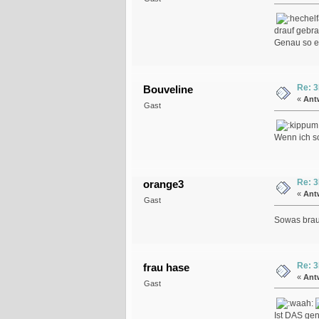
drauf gebr
Genau so e
Re: 3
Bouveline
«
Ant
Gast
Wenn ich so
Re: 3
orange3
«
Ant
Gast
Sowas brauc
Re: 3
frau hase
«
Ant
Gast
Ist DAS gen