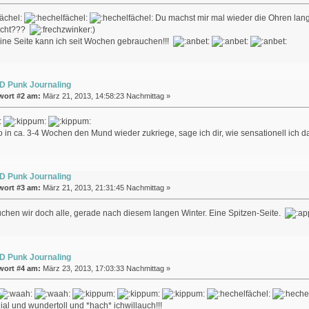
Du machst mir mal wieder die Ohren lang
acht???
)
ine Seite kann ich seit Wochen gebrauchen!!!
D Punk Journaling
wort #2 am:
März 21, 2013, 14:58:23 Nachmittag »
 in ca. 3-4 Wochen den Mund wieder zukriege, sage ich dir, wie sensationell ich da
D Punk Journaling
wort #3 am:
März 21, 2013, 21:31:45 Nachmittag »
hen wir doch alle, gerade nach diesem langen Winter. Eine Spitzen-Seite.
D Punk Journaling
wort #4 am:
März 23, 2013, 17:03:33 Nachmittag »
ial und wundertoll und *hach* ichwillauch!!!