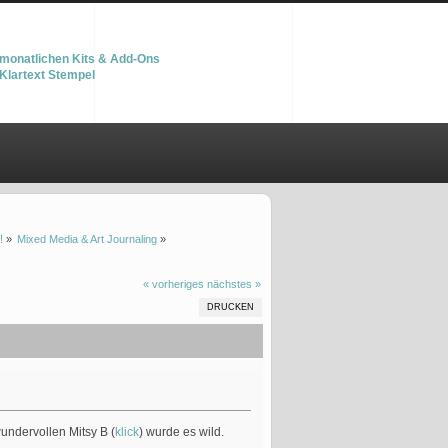
monatlichen Kits & Add-Ons
Klartext Stempel
!
»
Mixed Media & Art Journaling
»
« vorheriges
nächstes »
DRUCKEN
undervollen Mitsy B (
klick
) wurde es wild.