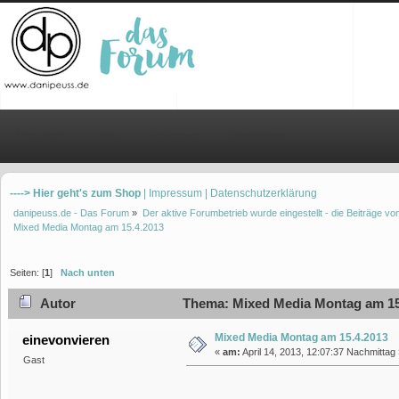
Übersicht
Hilfe
Einloggen
Registrieren
----> Hier geht's zum Shop
| Impressum
| Datenschutzerklärung
danipeuss.de - Das Forum
»
Der aktive Forumbetrieb wurde eingestellt - die Beiträge 
Mixed Media Montag am 15.4.2013
Seiten: [
1
]
Nach unten
Autor
Thema: Mixed Media Montag am 15.
Mixed Media Montag am 15.4.2013
einevonvieren
«
am:
April 14, 2013, 12:07:37 Nachmittag 
Gast