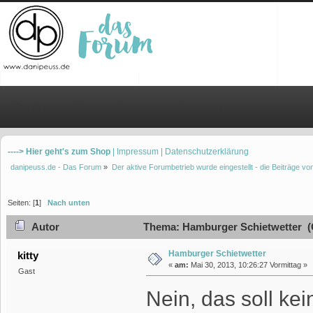
Übersicht
Hilfe
Einloggen
Registrieren
----> Hier geht's zum Shop
| Impressum
| Datenschutzerklärung
danipeuss.de - Das Forum
»
Der aktive Forumbetrieb wurde eingestellt - die Beiträge 
Seiten: [
1
]
Nach unten
Autor
Thema: Hamburger Schietwetter (
Hamburger Schietwetter
kitty
«
am:
Mai 30, 2013, 10:26:27 Vormittag »
Gast
Nein, das soll ke