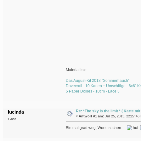
Materialliste:
Das August-Kit 2013 "Sommerhauch"
Dovecraft - 10 Karten + Umschläge - 6x6" Kr
5 Paper Doilies - 10cm - Lace 3
Re: *The sky is the limit * ( Karte m
lucinda
«
Antwort #1 am:
Juli 25, 2013, 22:27:46
Gast
Bin mal grad weg, Worte suchen....