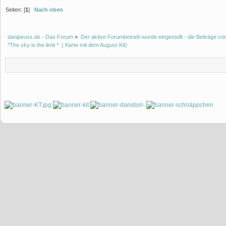
Seiten: [
1
]
Nach oben
danipeuss.de - Das Forum
»
Der aktive Forumbetrieb wurde eingestellt - die Beiträge 
*The sky is the limit *  ( Karte mit dem August-Kit)