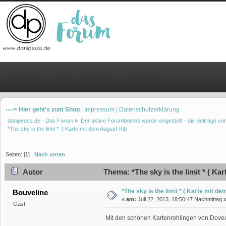
Übersicht
Hilfe
Einloggen
Registrieren
----> Hier geht's zum Shop
| Impressum
| Datenschutzerklärung
danipeuss.de - Das Forum
»
Der aktive Forumbetrieb wurde eingestellt - die Beiträge 
*The sky is the limit *  ( Karte mit dem August-Kit)
Seiten: [
1
]
Nach unten
Autor
Thema: *The sky is the limit * ( Ka
*The sky is the limit * ( Karte mit d
Bouveline
«
am:
Juli 22, 2013, 18:50:47 Nachmittag 
Gast
Mit den schönen Kartenrohlingen von Dovecr