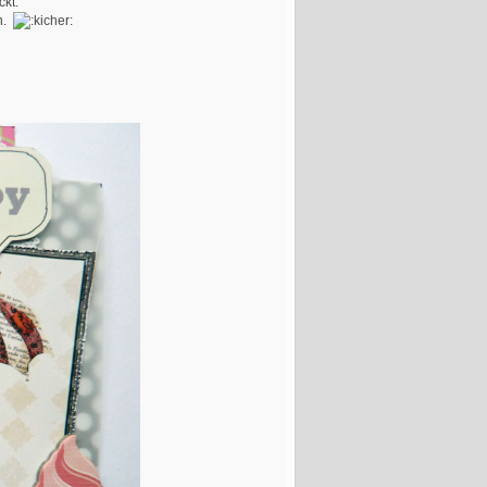
kt.
en.