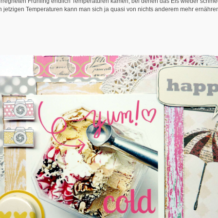
rregneten Frühling endlich Temperaturen kamen, bei denen das Eis wieder schmec
n jetzigen Temperaturen kann man sich ja quasi von nichts anderem mehr ernähr