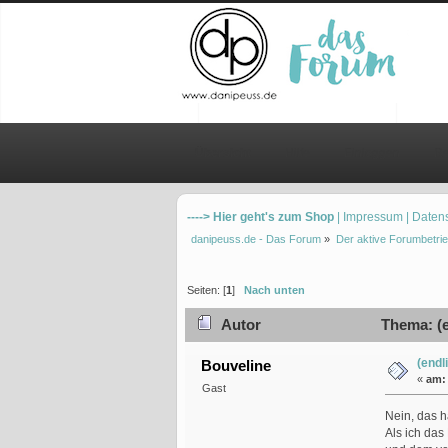
Übersicht
Hilfe
Einloggen
Re
----> Hier geht's zum Shop
| Impressum
| Daten
danipeuss.de - Das Forum
»
Der aktive Forumbetrie
Seiten: [
1
]
Nach unten
Autor
Thema: (e
(endl
Bouveline
«
am:
Gast
Nein, das h
Als ich da