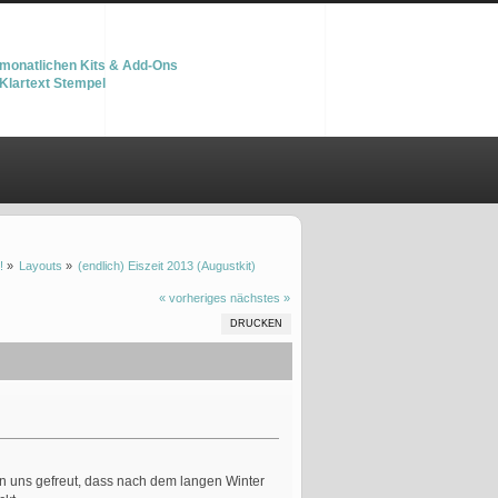
monatlichen Kits & Add-Ons
Klartext Stempel
!
»
Layouts
»
(endlich) Eiszeit 2013 (Augustkit)
« vorheriges
nächstes »
DRUCKEN
n uns gefreut, dass nach dem langen Winter