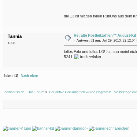
die 13 ist mit den tollen RubOns aus dem Ki
Re: alte Postleitzahlen ** August-Kit 
Tannia
«
Antwort #1 am:
Juli 29, 2013, 22:12:04
Gast
tolles Foto und tolles LO! Ja, man meint nic
5241
Seiten: [
1
]
Nach oben
danipeuss.de - Das Forum
»
Der aktive Forumbetrieb wurde eingestellt - die Beiträge 