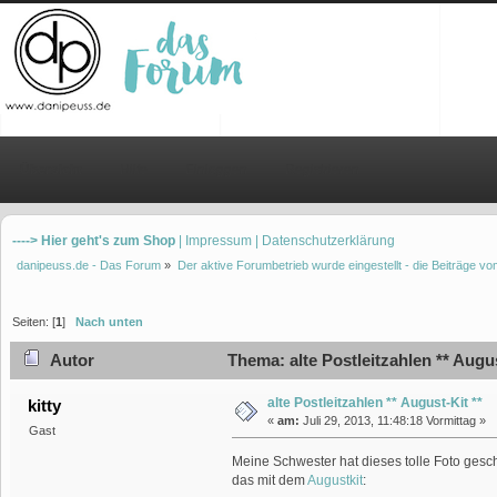
Übersicht
Hilfe
Einloggen
Registrieren
----> Hier geht's zum Shop
| Impressum
| Datenschutzerklärung
danipeuss.de - Das Forum
»
Der aktive Forumbetrieb wurde eingestellt - die Beiträge 
Seiten: [
1
]
Nach unten
Autor
Thema: alte Postleitzahlen ** Augu
alte Postleitzahlen ** August-Kit **
kitty
«
am:
Juli 29, 2013, 11:48:18 Vormittag »
Gast
Meine Schwester hat dieses tolle Foto gesc
das mit dem
Augustkit
: