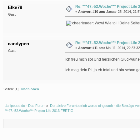
Re: ***47.-52.Woche*** Project Life
Elke79
«
Antwort #10 am:
Januar 25, 2014, 21:5
Gast
Wow! Wie toll! Deine Seiten
Re: ***47.-52.Woche*** Project Life
candypen
«
Antwort #11 am:
Mai 11, 2014, 22:37:3
Gast
Ich freu mich so! Und herzlichen Glückwun
Ich mag dein PL ja eh total und bin schon g
Seiten: [
1
]
Nach oben
danipeuss.de - Das Forum
»
Der aktive Forumbetrieb wurde eingestellt - die Beiträge 
***47.-52.Woche*** Project Life 2013 FERTIG