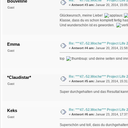
Re: ***47.-52.Woche*** Project Life
Bouveline
«
Antwort #3 am:
Januar 20, 2014, 15:05
Gast
Glückwunsch, meine Liebe!
Klasse, dass du es schon komplett fertig has
Und wunderschön ist es geworden.
Re: ***47.-52.Woche*** Project Life
Emma
«
Antwort #4 am:
Januar 20, 2014, 21:58
Gast
top
und deine seiten sind im
Re: ***47.-52.Woche*** Project Life
*Claudistar*
«
Antwort #5 am:
Januar 23, 2014, 15:31
Gast
Super durchgehalten und das Resultat kann
Re: ***47.-52.Woche*** Project Life
Keks
«
Antwort #6 am:
Januar 23, 2014, 17:37
Gast
Superschön und toll, dass du durchgehalte