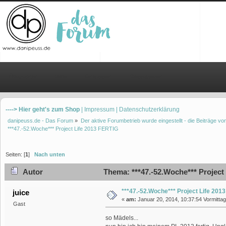
Übersicht
Hilfe
Einloggen
Registrieren
----> Hier geht's zum Shop
| Impressum
| Datenschutzerklärung
danipeuss.de - Das Forum
»
Der aktive Forumbetrieb wurde eingestellt - die Beiträge 
***47.-52.Woche*** Project Life 2013 FERTIG
Seiten: [
1
]
Nach unten
Autor
Thema: ***47.-52.Woche*** Project
***47.-52.Woche*** Project Life 201
juice
«
am:
Januar 20, 2014, 10:37:54 Vormittag
Gast
so Mädels...