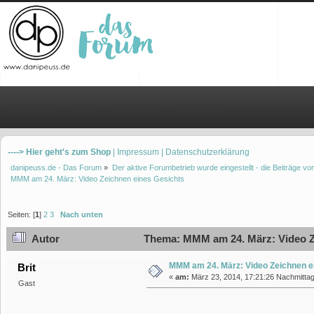
Übersicht
Hilfe
Einloggen
Registrieren
----> Hier geht's zum Shop
| Impressum
| Datenschutzerklärung
danipeuss.de - Das Forum
»
Der aktive Forumbetrieb wurde eingestellt - die Beiträge 
MMM am 24. März: Video Zeichnen eines Gesichts
Seiten: [
1
]
2
3
Nach unten
Autor
Thema: MMM am 24. März: Video Ze
MMM am 24. März: Video Zeichnen e
Brit
«
am:
März 23, 2014, 17:21:26 Nachmittag
Gast