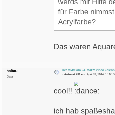
werds mit Hilfe 
für Farbe nimmst
Acrylfarbe?
Das waren Aquare
Re: MMM am 24. März: Video Zeichn
haltau
«
Antwort #11 am:
April 09, 2014, 18:06:
Gast
cool!!
ich hab spaßeshalbe