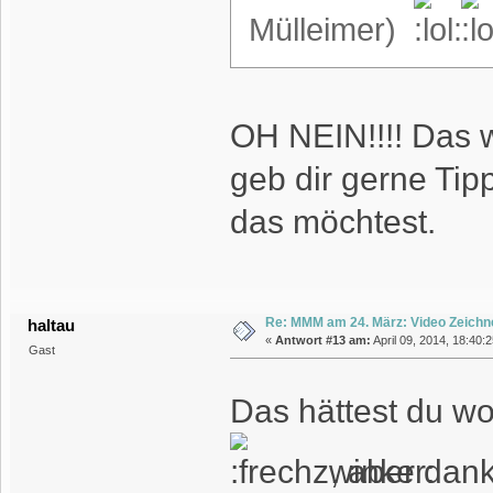
Mülleimer)
OH NEIN!!!! Das w
geb dir gerne Tip
das möchtest.
Re: MMM am 24. März: Video Zeichn
haltau
«
Antwort #13 am:
April 09, 2014, 18:40:
Gast
Das hättest du woh
, aber dan