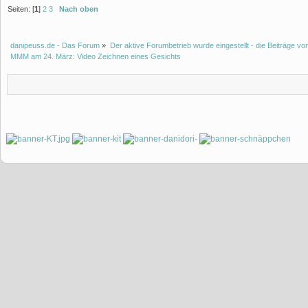
Seiten: [
1
]
2
3
Nach oben
danipeuss.de - Das Forum
»
Der aktive Forumbetrieb wurde eingestellt - die Beiträge 
MMM am 24. März: Video Zeichnen eines Gesichts