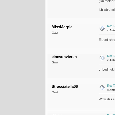
(Da meiner 
Ich würd mic
Re: T
MissMarple
«
Ant
Gast
Eigentlich 
Re: T
einevonvieren
«
Ant
Gast
unbedingt, i
Re: T
Stracciatella06
«
Ant
Gast
Wow, das si