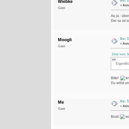
Re: T
Wiebke
«
Ant
Gast
Au ja - übe
Der so ist 
Re: T
Moogli
«
Ant
Gast
Zitat von: 
Eigentl
Bitte!
Du willst u
Re: T
Me
«
Ant
Gast
Boah