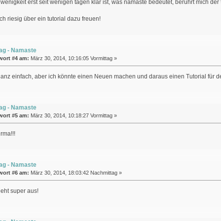
wenigkeit erst seit wenigen tagen klar ist, was namaste bedeutet, berührt mich der
h riesig über ein tutorial dazu freuen!
ag - Namaste
wort #4 am:
März 30, 2014, 10:16:05 Vormittag »
ganz einfach, aber ich könnte einen Neuen machen und daraus einen Tutorial für
ag - Namaste
wort #5 am:
März 30, 2014, 10:18:27 Vormittag »
rma!!!
ag - Namaste
wort #6 am:
März 30, 2014, 18:03:42 Nachmittag »
eht super aus!