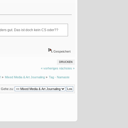
onders gut. Das ist doch kein CS oder??
Gespeichert
DRUCKEN
« vorheriges
nächstes »
!
»
Mixed Media & Art Journaling
»
Tag - Namaste
Gehe zu: