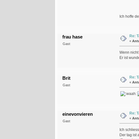
Ich hoffe der
Re: T
frau hase
«
Ant
Gast
Wenn nicht 
Er ist wund
Re: T
Brit
«
Ant
Gast
Re: T
einevonvieren
«
Ant
Gast
Ich schliess
Der tag ist