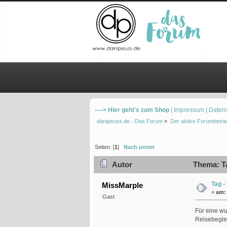
Übersicht
Hilfe
Einloggen
Re
----> Hier geht's zum Shop
| Impressum
| Daten
danipeuss.de - Das Forum
»
Der aktive Forumbetrie
Seiten: [
1
]
Nach unten
Autor
Thema: Ta
Tag 
MissMarple
«
am:
Gast
Für eine wu
Reisebeglei