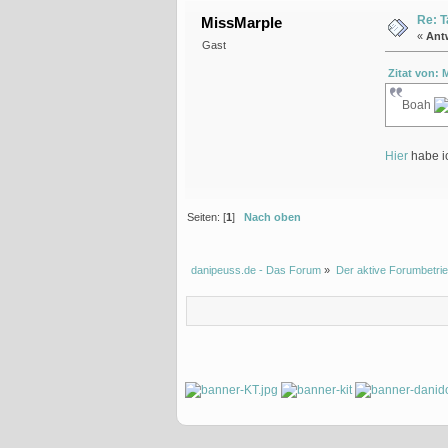
Re: T
MissMarple
«
Ant
Gast
Zitat von: 
Boah
Hier
habe ic
Seiten: [
1
]
Nach oben
danipeuss.de - Das Forum
»
Der aktive Forumbetrie