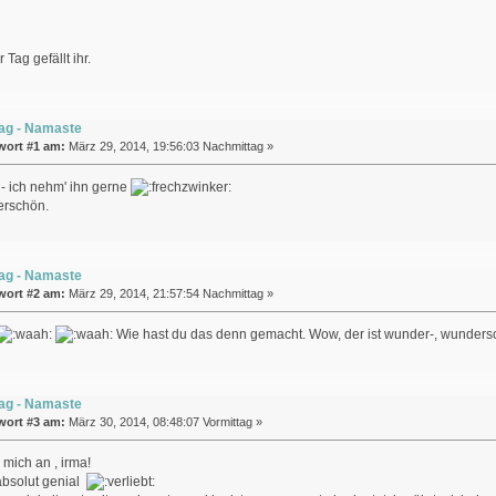
 Tag gefällt ihr.
ag - Namaste
wort #1 am:
März 29, 2014, 19:56:03 Nachmittag »
- ich nehm' ihn gerne
erschön.
ag - Namaste
wort #2 am:
März 29, 2014, 21:57:54 Nachmittag »
Wie hast du das denn gemacht. Wow, der ist wunder-, wunderschö
ag - Namaste
wort #3 am:
März 30, 2014, 08:48:07 Vormittag »
 mich an , irma!
 absolut genial