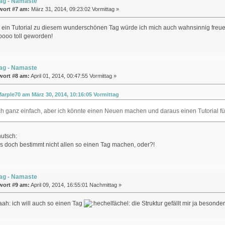
ag - Namaste
wort #7 am:
März 31, 2014, 09:23:02 Vormittag »
r ein Tutorial zu diesem wunderschönen Tag würde ich mich auch wahnsinnig freu
soooo toll geworden!
ag - Namaste
wort #8 am:
April 01, 2014, 00:47:55 Vormittag »
Marple70 am März 30, 2014, 10:16:05 Vormittag
ich ganz einfach, aber ich könnte einen Neuen machen und daraus einen Tutorial 
ns doch bestimmt nicht allen so einen Tag machen, oder?!
ag - Namaste
wort #9 am:
April 09, 2014, 16:55:01 Nachmittag »
ich will auch so einen Tag
die Struktur gefällt mir ja besonde