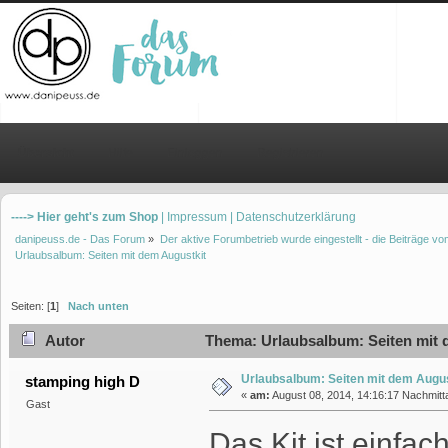
Übersicht
Hilfe
Einloggen
Registrieren
----> Hier geht's zum Shop
| Impressum
| Datenschutzerklärung
danipeuss.de - Das Forum
»
Der aktive Forumbetrieb wurde eingestellt - die Beiträge 
Urlaubsalbum: Seiten mit dem Augustkit
Seiten: [
1
]
Nach unten
Autor
Thema: Urlaubsalbum: Seiten mit 
Urlaubsalbum: Seiten mit dem Augus
stamping high D
«
am:
August 08, 2014, 14:16:17 Nachmitt
Gast
Das Kit ist einfac