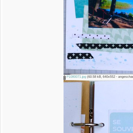
P1080071.jpg
(60.58 kB, 640x552 - angeschau