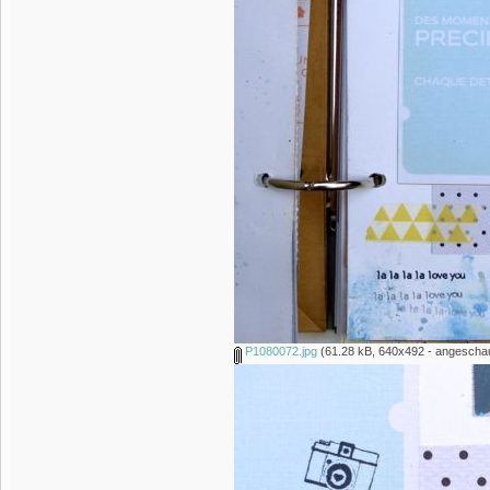
P1080072.jpg
(61.28 kB, 640x492 - angeschau