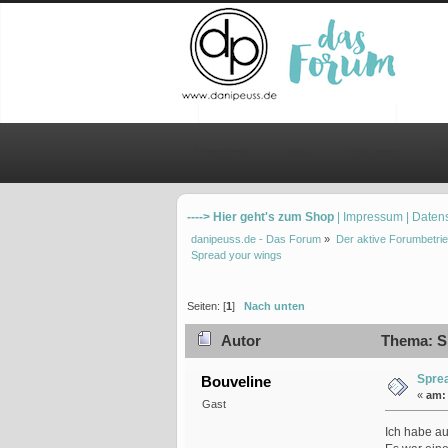
Übersicht
Hilfe
Einloggen
Re
----> Hier geht's zum Shop
| Impressum
| Daten
danipeuss.de - Das Forum
»
Der aktive Forumbetrie
Spread your wings
Seiten: [
1
]
Nach unten
Autor
Thema: Sp
Spre
Bouveline
«
am:
Gast
Ich habe au