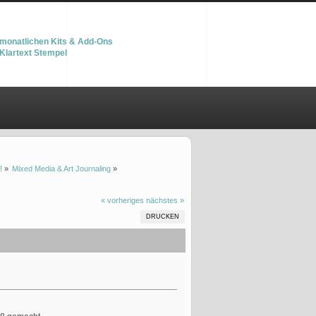
monatlichen Kits & Add-Ons
Klartext Stempel
!
»
Mixed Media & Art Journaling
»
« vorheriges
nächstes »
DRUCKEN