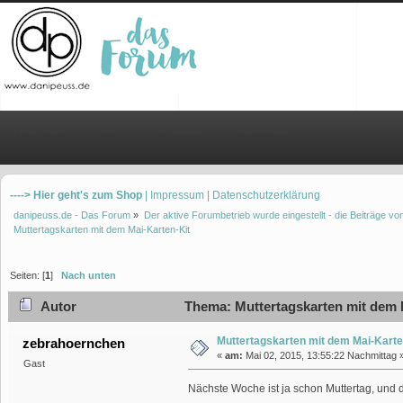
Übersicht
Hilfe
Einloggen
Registrieren
----> Hier geht's zum Shop
| Impressum
| Datenschutzerklärung
danipeuss.de - Das Forum
»
Der aktive Forumbetrieb wurde eingestellt - die Beiträge 
Muttertagskarten mit dem Mai-Karten-Kit
Seiten: [
1
]
Nach unten
Autor
Thema: Muttertagskarten mit dem M
Muttertagskarten mit dem Mai-Karte
zebrahoernchen
«
am:
Mai 02, 2015, 13:55:22 Nachmittag 
Gast
Nächste Woche ist ja schon Muttertag, und d