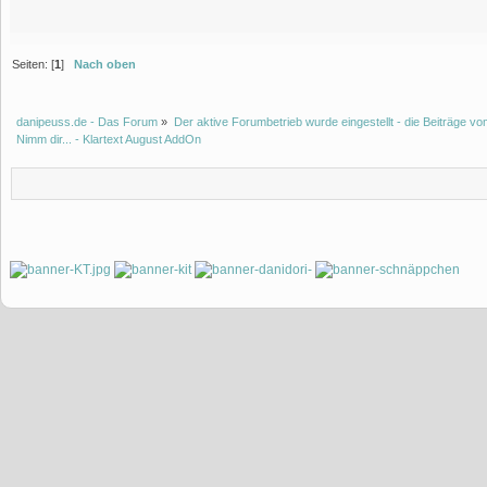
Seiten: [
1
]
Nach oben
danipeuss.de - Das Forum
»
Der aktive Forumbetrieb wurde eingestellt - die Beiträge 
Nimm dir... - Klartext August AddOn