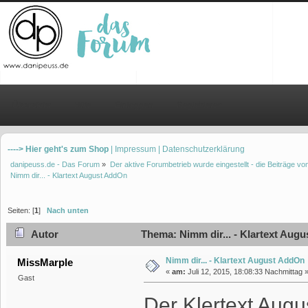
Übersicht
Hilfe
Einloggen
Registrieren
----> Hier geht's zum Shop
| Impressum
| Datenschutzerklärung
danipeuss.de - Das Forum
»
Der aktive Forumbetrieb wurde eingestellt - die Beiträge 
Nimm dir... - Klartext August AddOn
Seiten: [
1
]
Nach unten
Autor
Thema: Nimm dir... - Klartext Aug
Nimm dir... - Klartext August AddOn
MissMarple
«
am:
Juli 12, 2015, 18:08:33 Nachmittag 
Gast
Der Klertext Augu