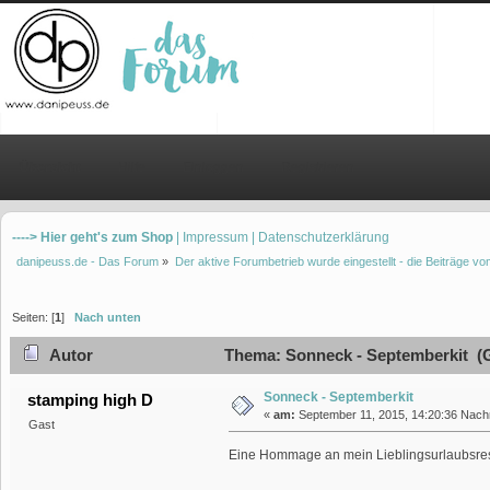
Übersicht
Hilfe
Einloggen
Registrieren
----> Hier geht's zum Shop
| Impressum
| Datenschutzerklärung
danipeuss.de - Das Forum
»
Der aktive Forumbetrieb wurde eingestellt - die Beiträge 
Seiten: [
1
]
Nach unten
Autor
Thema: Sonneck - Septemberkit (G
Sonneck - Septemberkit
stamping high D
«
am:
September 11, 2015, 14:20:36 Nach
Gast
Eine Hommage an mein Lieblingsurlaubsres