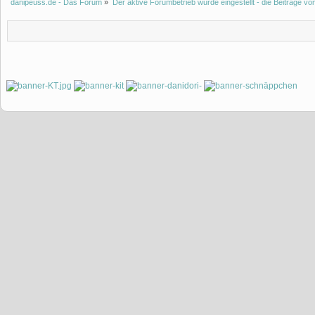
danipeuss.de - Das Forum
»
Der aktive Forumbetrieb wurde eingestellt - die Beiträge 