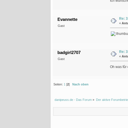
Ich wünsche
Re: 3
Evannette
«
Ant
Gast
Re: 3
badgirl2707
«
Ant
Gast
Oh was fûr 
Seiten:
1
[
2
]
Nach oben
danipeuss.de - Das Forum
»
Der aktive Forumbetrie