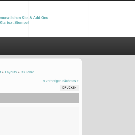
monatlichen Kits & Add-Ons
Klartext Stempel
!
»
Layouts
»
33 Jahre 
« vorheriges
nächstes »
DRUCKEN