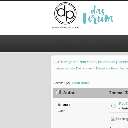
Übersicht
Hilfe
Einloggen
Re
----> Hier geht's zum Shop
| Impressum
| Daten
danipeuss.de - Das Forum
»
Der aktive Forumbetrie
Seiten:
1
[
2
]
Nach unten
Autor
Thema: 33
Re: 3
Eileen
«
Ant
Gast