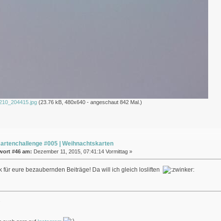
210_204415.jpg
(23.76 kB, 480x640 - angeschaut 842 Mal.)
artenchallenge #005 | Weihnachtskarten
wort #46 am:
Dezember 11, 2015, 07:41:14 Vormittag »
 für eure bezaubernden Beiträge! Da will ich gleich losliften
,