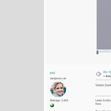
rps20151
Re: K
eni
«
Ant
danipeuss.de
Vielen Dank
Liebe Grüße
Beiträge: 2.663
Reni