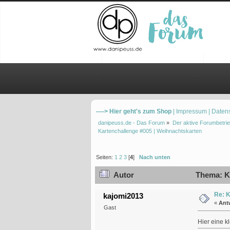
Übersicht
Hilfe
Einloggen
Re
----> Hier geht's zum Shop
| Impressum
| Daten
danipeuss.de - Das Forum
»
Der aktive Forumbetrie
Kartenchallenge #005 | Weihnachtskarten
Seiten:
1
2
3
[
4
]
Nach unten
Autor
Thema: Ka
Re: K
kajomi2013
«
Ant
Gast
Hier eine kl