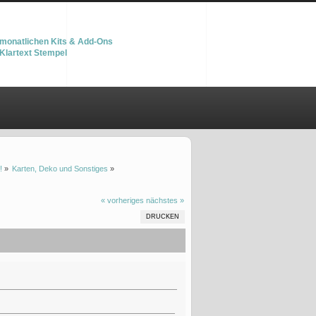
monatlichen Kits & Add-Ons
Klartext Stempel
!
»
Karten, Deko und Sonstiges
»
« vorheriges
nächstes »
DRUCKEN