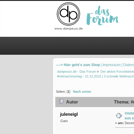
Übersicht
Hilfe
Einloggen
Re
----> Hier geht's zum Shop
| Impressum
| Daten
danipeuss.de - Das Forum
»
Der aktive Forumbetrie
#mitmachmontag - 21.12.2015 | 3 schnelle Weihnac
Seiten: [
1
]
Nach unten
Autor
Thema: #m
#mitm
juleneigl
aus 
Gast
«
am:
Dezemb