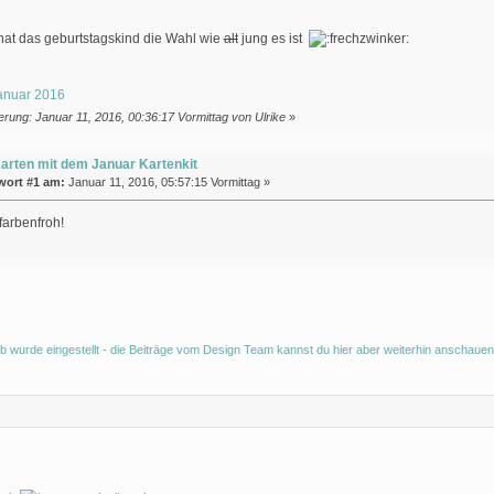
r hat das geburtstagskind die Wahl wie
alt
jung es ist
Januar 2016
erung: Januar 11, 2016, 00:36:17 Vormittag von Ulrike
»
arten mit dem Januar Kartenkit
wort #1 am:
Januar 11, 2016, 05:57:15 Vormittag »
farbenfroh!
b wurde eingestellt - die Beiträge vom Design Team kannst du hier aber weiterhin anschauen