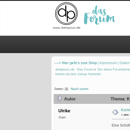
Übersicht
Hilfe
Einloggen
Re
----> Hier geht's zum Shop
| Impressum
| Daten
danipeuss.de - Das Forum
»
Der aktive Forumbetrie
Karten mit dem Januar Kartenkit 
Seiten: [
1
]
Nach unten
Autor
Thema: Ka
Karte
Ulrike
«
am:
Gast
Eine Schütte