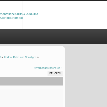
monatlichen Kits & Add-Ons
Klartext Stempel
!
»
Karten, Deko und Sonstiges
»
« vorheriges
nächstes »
DRUCKEN