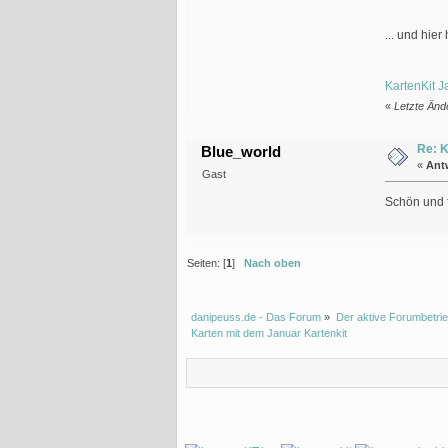
... und hie
KartenKit 
«
Letzte Änd
Re: K
Blue_world
«
Ant
Gast
Schön und 
Seiten: [
1
]
Nach oben
danipeuss.de - Das Forum
»
Der aktive Forumbetrie
Karten mit dem Januar Kartenkit 