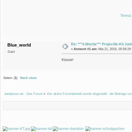
Teresa 
Re: ***4.Woche*** Projectile-Kit Juni
Blue_world
«
Antwort #1 am:
Mai 21, 2016, 05:58:29 
Gast
Klasse!
Seiten: [
1
]
Nach oben
danipeuss.de - Das Forum
»
Der aktive Forumbetrieb wurde eingestellt - die Beiträge 