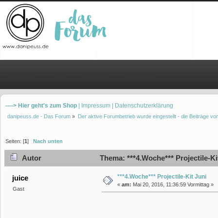
Übersicht
Hilfe
Einloggen
Registrieren
----> Hier geht's zum Shop
| Impressum
| Datenschutzerklärung
danipeuss.de - Das Forum
»
Der aktive Forumbetrieb wurde eingestellt - die Beiträge 
Seiten: [
1
]
Nach unten
Autor
Thema: ***4.Woche*** Projectile-Ki
***4.Woche*** Projectile-Kit Juni
juice
«
am:
Mai 20, 2016, 11:36:59 Vormittag »
Gast