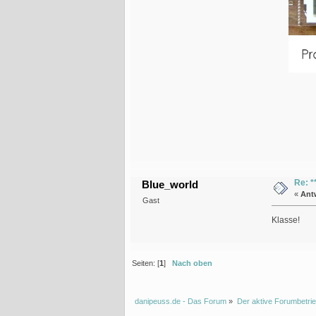
Re: *
Blue_world
«
Ant
Gast
Klasse!
Seiten: [
1
]
Nach oben
danipeuss.de - Das Forum
»
Der aktive Forumbetrie