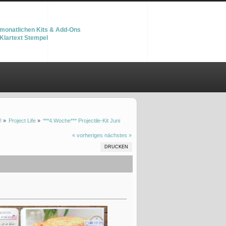
monatlichen Kits & Add-Ons
Klartext Stempel
!
»
Project Life
»
***4.Woche*** Projectile-Kit Juni
« vorheriges
nächstes »
DRUCKEN