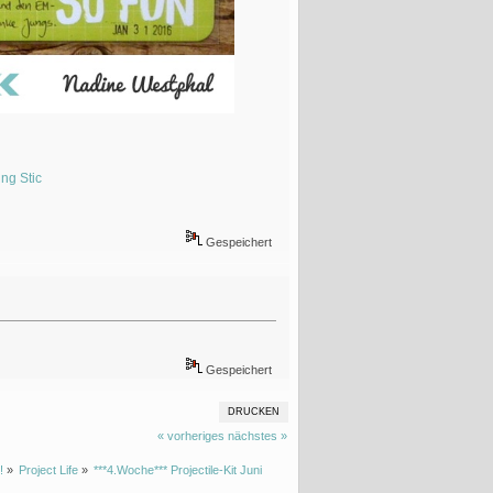
ing Stic
Gespeichert
Gespeichert
DRUCKEN
« vorheriges
nächstes »
!
»
Project Life
»
***4.Woche*** Projectile-Kit Juni