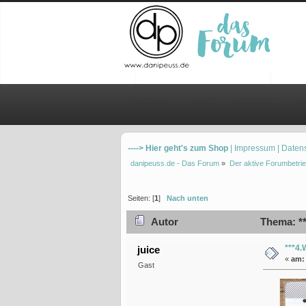
Übersicht
Hilfe
Einloggen
Re
----> Hier geht's zum Shop
| Impressum
| Daten
danipeuss.de - Das Forum
»
Der aktive Forumbetrie
Seiten: [
1
]
Nach unten
Autor
Thema: **
***4.
juice
«
am:
Gast