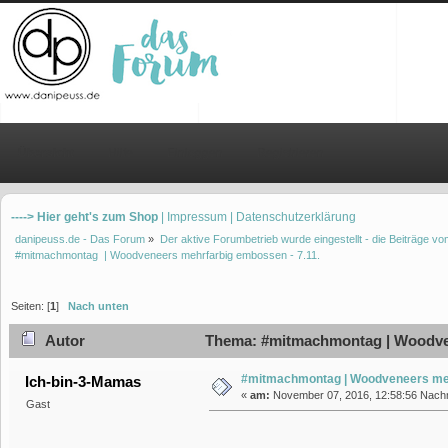
Übersicht
Hilfe
Einloggen
Registrieren
----> Hier geht's zum Shop
| Impressum
| Datenschutzerklärung
danipeuss.de - Das Forum
»
Der aktive Forumbetrieb wurde eingestellt - die Beiträge 
#mitmachmontag  | Woodveneers mehrfarbig embossen - 7.11.
Seiten: [
1
]
Nach unten
Autor
Thema: #mitmachmontag | Woodvene
#mitmachmontag | Woodveneers meh
Ich-bin-3-Mamas
«
am:
November 07, 2016, 12:58:56 Nachm
Gast